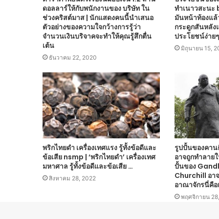
ดอลลาร์ให้กับพนักงานของ บริษัท ใน
ทำเนาวสะนะ 
ช่วงคริสต์มาส | นักแสดงคนนี้นำเสนอ
มันหน้าท้องแล
ตัวอย่างของความใจกว้างการรู้ว่า
กระดูกสันหลังแ
จำนวนเงินบริจาคจะทำให้คุณรู้สึกตื่น
ประโยชน์ง่าย
เต้น
มิถุนายน 15, 
ธันวาคม 22, 2020
พริกไทยดำ เครื่องเทศแรง รู้ทั้งข้อดีและ
รูปปั้นของคาน
ข้อเสีย nsmp | ‘พริกไทยดำ’ เครื่องเทศ
อาจถูกทำลายใ
มหาศาล รู้ทั้งข้อดีและข้อเสีย …
ปั้นของ Gand
Churchill อาจ
สิงหาคม 28, 2022
อาณาจักรนี่คือ
พฤศจิกายน 28