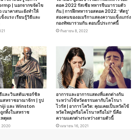
brmp | นอกจากขจัดไข
ตอค 2022 รัสเซีย ทหารจีนมารวมตัว
้ว เนาคาสนะยังทำให้
กัน | การฝึกทหารวอสตอค 2022: ‘ศัตรู’
ข็งแรง เรียนรู้วิธีและ
สองคนของอเมริกาแสดงความแข็งแกร่ง
ๆ
กองทัพมารวมกัน ตอนนี้ประกาศนี้
2021
กันยายน 8, 2022
ธีและวินสตันเชอร์ชิล
อาการและอาการแสดงที่แตกต่างกัน
นสหราชอาณาจักร | รูป
ระหว่างไข้หวัดธรรมดากับโคโรนา
hiji และ Winston
ไวรัส | อาการโควิด: คุณเคยเป็นหวัดไข้
ถูกทิ้งในสหราช
หวัดใหญ่หรือโคโรนาหรือไม่? นี่คือ
เหตุผล
ความแตกต่างระหว่างสามตัวนี้
, 2020
เมษายน 16, 2021