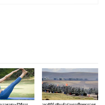
าวคาสนะรู้วิธีการ
วลาดิมีร์ ปูตินเข้าร่วมการฝึกทหารวอส