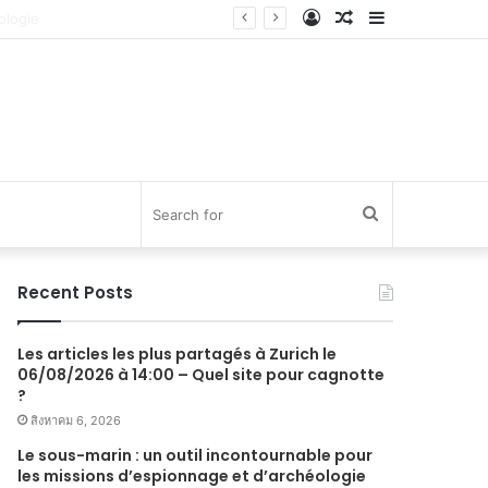
Log
Random
Sidebar
In
Article
Search
for
Recent Posts
Les articles les plus partagés à Zurich le
06/08/2026 à 14:00 – Quel site pour cagnotte
?
สิงหาคม 6, 2026
Le sous-marin : un outil incontournable pour
les missions d’espionnage et d’archéologie