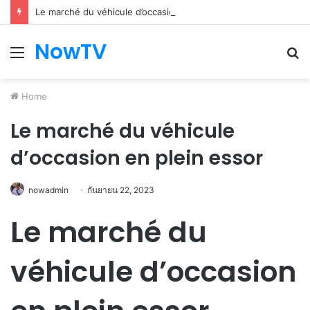
Le marché du véhicule d’occasion en plein essor
NowTV
Menu
S
fo
Home
Le marché du véhicule
d’occasion en plein essor
nowadmin
กันยายน 22, 2023
Le marché du
véhicule d’occasion