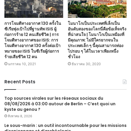
การโจมตีทางอากาศ 130 ครั้งใน
โมนาโกเป็นประเทศที่เล็กเป็น
ซีเรียพุ่งเป้าไปที่ฐานทัพ ISIS ผู้
อันดับสองของโลกนี่คือข้อเท็จจริง
ก่อการร้าย 12 คนเสียชีวิต | การ
ที่น่าสนใจ | โมนาโกเป็นเหมืองที่
โจมตีทางอากาศของ ISIS: การ
มีคุณภาพ: ไม่มีใครยากจนใน
โจมตีทางอากาศ 130 ครั้งต่อเป้า
ประเทศเล็ก ๆ นี้คุณสามารถท่อง
หมายของ ISIS ในซีเรียผู้ก่อการ
ไปรอบ ๆ ได้ในเวลาเพียงหนึ่ง
ร้ายเสียชีวิต 12 คน
ชั่วโมง
มกราคม 10, 2021
ธันวาคม 30, 2020
Recent Posts
Top sources virales sur les réseaux sociaux du
08/08/2026 à 03:00 autour de Berlin – C’est quoi un
kyste au genou ?
สิงหาคม 8, 2026
Le sous-marin : un outil incontournable pour les missions
d’espionnage et d’archéologie