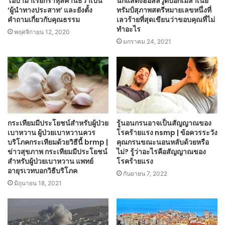
โอบามาเรียกราหุลคานธีว่าเป็น
นักแสดงฮอลลีวูดบอกเมลาเนีย
‘ผู้นำทางประสาท’ และยังตั้ง
ทรัมป์สุภาพสตรีหมายเลขหนึ่งที่
คำถามเกี่ยวกับคุณธรรม
เลวร้ายที่สุดเขียนว่าขอบคุณที่ไม่
ทำอะไร
พฤศจิกายน 12, 2020
มกราคม 24, 2021
กระเทียมมีประโยชน์สำหรับผู้ป่วย
รู้นอนกรนอาจเป็นสัญญาณของ
เบาหวาน ผู้ป่วยเบาหวานควร
โรคร้ายแรง nsmp | ข้อควรระวัง
บริโภคกระเทียมด้วยวิธีนี้ brmp |
คุณกรนขณะนอนหลับด้วยหรือ
ข่าวสุขภาพ กระเทียมมีประโยชน์
ไม่? รู้ว่าอะไรคือสัญญาณของ
สำหรับผู้ป่วยเบาหวาน แพทย์
โรคร้ายแรง
อายุรเวทบอกวิธีบริโภค
กันยายน 7, 2022
มิถุนายน 18, 2021