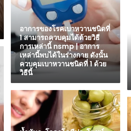
บริเวณ
เป
อิ
สามารถ
5
ใน
อั
|
ควบคุม
เค
บ้าน
ได้
เท
ได้
ลั
กองทัพ
รู้
ขี
ด้วย
ล
เข้า
วิธ
อาการของโรคเบาหวานชนิดที่
นี่
วิธี
น้
ควบคุม
ธร
คื
การ
1 สามารถควบคุมได้ด้วยวิธี
หน
ปักกิ่ง
ใ
ที่
เหล่า
สำ
ก
การเหล่านี้ nsmp | อาการ
ตั้ง
นี้
เ
เพิ
ข
nsmp
เหล่านี้พบได้ในร่างกาย ดังนั้น
ที่
จ
ขี
|
กำ
เก
ควบคุมเบาหวานชนิดที่ 1 ด้วย
ข
อาการ
จ
เล
จี
วิธีนี้
เหล่า
ม
แ
นี้
ถึง
ปา
พบ
รู้
เป
ได้
เค
น้ำ
เผ
ใน
ลั
มัน
มั
จ
ร่างกาย
ก
อะ
ฝรั
ร
ดัง
ล
โว
ทำ
ฉบ
นั้น
ไ
คา
หั
นี้
ควบคุม
มั
โด
แข
เบา
หน
มี
แร