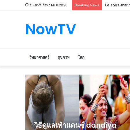
Le marché du 
วันเสาร์, สิงหาคม 8 2026
Breaking News
NowTV
วิทยาศาสตร์
สุขภาพ
โลก
วิธี
ดูแล
เท้า
แดน
ซ์
dandiya
do
stretching
วิธีดูแลเท้าแดนซ์ dandiya
nsmp