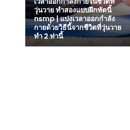
เวลาออกกำลังกายในชีวิตที่
|
วุ่นวาย ทำสองแบบฝึกหัดนี้
แบ่ง
เวลา
nsmp | แบ่งเวลาออกกำลัง
ออก
กายด้วยวิธีนี้จากชีวิตที่วุ่นวาย
กำลัง
ทำ 2 ท่านี้
กาย
ด้วย
วิธี
นี้
จาก
ชีวิต
ที่
วุ่นวาย
ทำ
2
ท่า
นี้