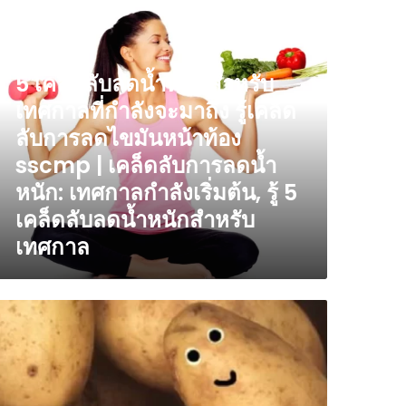
็น
นเดีย
นตราย
ล็ด
!
คโนโลยี
บ
ปนาวุธ:
ด
5 เคล็ดลับลดน้ำหนักสำหรับ
ี
ำ
รมชาติ
อ
เทศกาลที่กำลังจะมาถึง รู้เคล็ด
ัก
น
หรับ
ลับการลดไขมันหน้าท้อง
าร
ทศกาล
่ม
sscmp | เคล็ดลับการลดน้ำ
อง
ำนวน
ปนาวุธ
หนัก: เทศกาลกำลังเริ่มต้น, รู้ 5
ลัง
ล็ด
อง
ะ
ือด
เคล็ดลับลดน้ำหนักสำหรับ
น
า
ละ
เทศกาล
กีสถาน!
ิด
ล็ด
ย
บ
น
าก
าร
่ง
ายงาน
ด
ให้
ับ
ข
วใจ
น
็ง
้า
ง