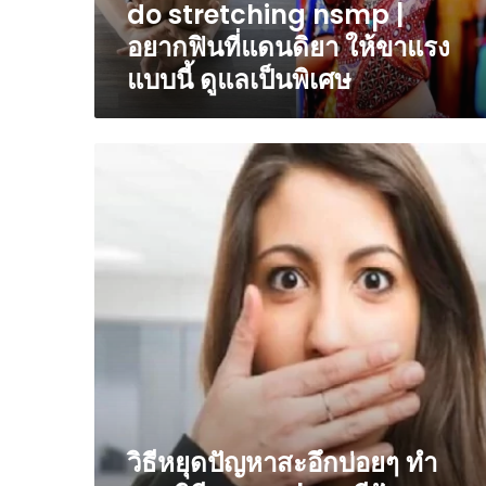
do stretching nsmp |
|
อยาก
อยากฟินที่แดนดิยา ให้ขาแรง
ฟิ
แบบนี้ ดูแลเป็นพิเศษ
นที่
แดน
ดิยา
ให้
วิธี
ขา
หยุด
แรง
ปัญหา
แบบ
สะ
นี้
อึ
ดูแล
กบ่อยๆ
เป็น
ทำ
พิเศษ
ตาม
วิธี
nsmp
|
คุณ
มี
ปัญหา
วิธีหยุดปัญหาสะอึกบ่อยๆ ทำ
กับ