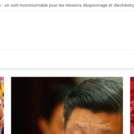
véhicule d’occasion en plein essor
ปักกิ่ง
ระ
อยู่
เก
ภาย
เล
ใต้
ต่
การ
ใ
ควบคุม
ร่
ของกอง
อ
ทัพ
เป
ปลดแอก
อั