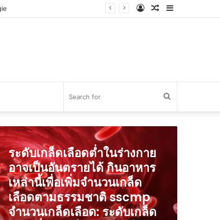
Log
Random
Sidebar
In
Article
Search
for
ดับ
ล็ด
ระดับเกล็ดเลือดต่ำในร่างกาย
ือด
ำ
อาจเป็นอันตรายได้ กินอาหาร
น
เหล่านี้เพื่อเพิ่มจำนวนเกล็ด
างกาย
าจ
เลือดตามธรรมชาติ sscmp
็น
จำนวนเกล็ดเลือด: ระดับเกล็ด
นตราย