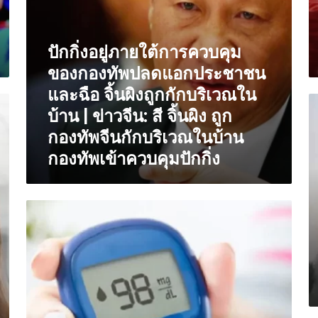
ประชา
ได
ชน
กิ
และ
อ
ปักกิ่งอยู่ภายใต้การควบคุม
ฉือ
เห
จิ้น
นี้
ของกองทัพปลดแอกประชาชน
ผิง
เพื
และฉือ จิ้นผิงถูกกักบริเวณใน
ถูก
เพิ
เว
กัก
จ
บ้าน | ข่าวจีน: สี จิ้นผิง ถูก
นี้
บริเวณ
เก
ร
กองทัพจีนกักบริเวณในบ้าน
ใน
เล
ว่า
กองทัพเข้าควบคุมปักกิ่ง
บ้าน
ต
ฐ
|
ธร
ขี
ข่าว
s
ข
จีน:
จ
จี
อาการ
สี
เก
แ
ของ
จิ้น
เล
ปา
โรค
ผิง
ระ
อยู
เบา
ถูก
เก
ที
หวาน
กองทัพ
เล
ค
ชนิด
จีน
ต่
สั
ที่
กัก
อ
กั
1