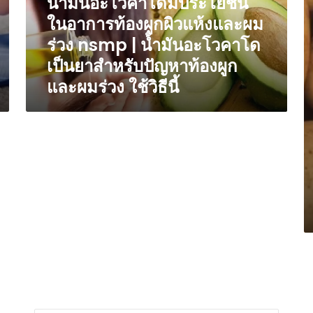
น้ำมันอะโวคาโดมีประโยชน์
หวาน
ท้
ประโยชน์
รู้
ชนิด
ในอาการท้องผูกผิวแห้งและผม
s
ใน
3
ที่
|
ร่วง nsmp | น้ำมันอะโวคาโด
อาการ
เห
1
เค
ท้อง
ที่
เป็นยาสำหรับปัญหาท้องผูก
ด้วย
ลั
ผูก
ผู้
วิธี
ก
และผมร่วง ใช้วิธีนี้
ผิว
ป่
นี้
ล
แห้ง
โ
น้
และ
หั
หน
ผม
ค
เ
ร่วง
กิ
กำ
nsmp
มั
เริ
|
สำ
ต้
น้ำ
แ
รู้
มัน
โต
5
อะ
s
เค
โว
|
ลั
คา
อย
ล
โด
เก
น้
เป็น
มั
หน
ยา
ฝรั
สำ
สำหรับ
บำ