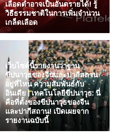
เลือดต่ำอาจเป็นอันตรายได้! รู้
้
น
วิธีธรรมชาติในการเพิ่มจำนวน
าหาร
เกล็ดเลือด
ล่า
่อ
่ม
็บไซต์
ำนวน
ล็ด
ายงาน
ือด
เว็บไซต์นี้รายงานว่าฐาน
าม
าน
รมชาติ
ขีปนาวุธของจีนและปากีสถาน
ปนาวุธ
scmp
อง
อยู่ที่ไหน ความสัมพันธ์กับ
ำนวน
น
อินเดีย | เทคโนโลยีขีปนาวุธ: นี่
ล็ด
ละ
ือด:
คือที่ตั้งของขีปนาวุธของจีน
กีสถาน
ดับ
่
และปากีสถาน! เปิดเผยจาก
ล็ด
่ไหน
ือด
รายงานฉบับนี้
วาม
ำ
มพันธ์
าจ
บ