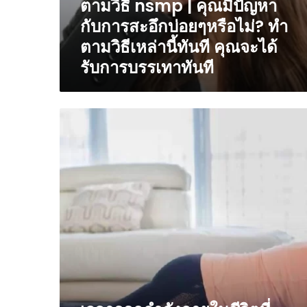
ตามวิธี nsmp | คุณมีปัญหา
การ
สะ
กับการสะอึกบ่อยๆหรือไม่? ทำ
อึ
ตามวิธีเหล่านี้ทันที คุณจะได้
กบ่อยๆ
รับการบรรเทาทันที
หรือ
ไม่?
ทำ
ตาม
เวลา
วิธี
ออก
เหล่า
กำลัง
นี้
กาย
ทันที
ใน
คุณ
ชีวิต
จะ
ที่
ได้
วุ่นวาย
รับ
ทำ
การ
สอง
บรรเทา
แบบ
ทันที
ฝึกหัด
นี้
nsmp