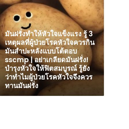
อง
scmp
ตุผล
ล็ด
บ
มันฝรั่งทำให้หัวใจแข็งแรง รู้ 3
าร
วย
ด
เหตุผลที่ผู้ป่วยโรคหัวใจควรกิน
รค
ำ
วใจ
มันสำปะหลังแบบโต้ตอบ
ัก:
วร
ทศกาล
sscmp | อย่าเกลียดมันฝรั่ง!
น
ลัง
น
บำรุงหัวใจให้ฟิตสมบูรณ์ รู้ยัง
่ม
ปะหลัง
ว่าทำไมผู้ป่วยโรคหัวใจจึงควร
น,
บบ
ทานมันฝรั่ง
้ตอบ
scmp
ล็ด
บ
่า
ด
ลียด
ำ
น
ัก
่ง!
หรับ
รุง