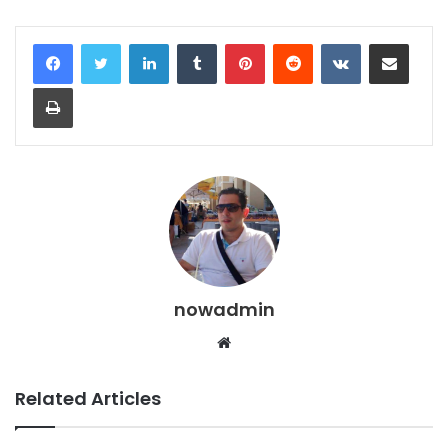
LinkedIn
Tumblr
Pinterest
Reddit
VKontakte
Share via Email
Print
nowadmin
Website
Related Articles