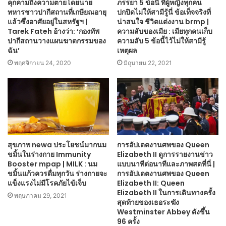
คุกคามถึงความตายโดยนาย
ภรรยา 5 ข้อนี้ ที่ผู้หญิงทุกคน
ทหารชาวปากีสถานที่เกษียณอายุ
ปกปิดไม่ให้สามีรู้นี่ ข้อเท็จจริงที่
แล้วซึ่งอาศัยอยู่ในสหรัฐฯ |
น่าสนใจ ชีวิตแต่งงาน brmp |
Tarek Fateh อ้างว่า: ‘กองทัพ
ความลับของเมีย : เมียทุกคนเก็บ
ปากีสถานวางแผนฆาตกรรมของ
ความลับ 5 ข้อนี้ไว้ไม่ให้สามีรู้
ฉัน’
เหตุผล
พฤศจิกายน 24, 2020
มิถุนายน 22, 2021
สุขภาพ newa ประโยชน์มากนม
การอัปเดตงานศพของ Queen
ขมิ้นในร่างกาย Immunity
Elizabeth II ดูการรายงานข่าว
Booster mpap | MILK : นม
แบบนาทีต่อนาทีและภาพสดที่นี่ |
ขมิ้นแก้วควรดื่มทุกวัน ร่างกายจะ
การอัปเดตงานศพของ Queen
แข็งแรงไม่มีโรคภัยไข้เจ็บ
Elizabeth II: Queen
Elizabeth II ในการเดินทางครั้ง
พฤษภาคม 29, 2021
สุดท้ายของเธอระฆัง
Westminster Abbey ดังขึ้น
96 ครั้ง