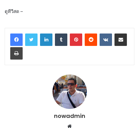
ดูทีวีสด –
LinkedIn
Tumblr
Pinterest
Reddit
VKontakte
Share via Email
Print
nowadmin
Website