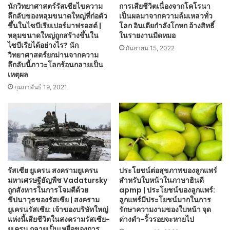
นักวิทยาศาสตร์รัสเซียไขความ
การเสียชีวิตเนื่องจากโคโรนา
ลึกลับของหลุมขนาดใหญ่ที่ก่อตัว
เป็นผลมาจากความล้มเหลวทั่ว
ขึ้นในไซบีเรียเปอร์มาฟรอสต์ |
โลก อินเดียกำลังโกหก อ้างสิทธิ์
หลุมขนาดใหญ่ถูกสร้างขึ้นใน
ในรายงานมีดหมอ
ไซบีเรียได้อย่างไร? นัก
กันยายน 15, 2022
วิทยาศาสตร์ยกม่านจากความ
ลึกลับนี้ภาวะโลกร้อนกลายเป็น
เหตุผล
กุมภาพันธ์ 19, 2021
รัสเซีย ยูเครน สงครามยูเครน
ประโยชน์ต่อสุขภาพของลูกแพร์
มหาเศรษฐีธัญพืช Vadatursky
สำหรับใบหน้าในภาษาฮินดี
ถูกสังหารในการโจมตีด้วย
apmp | ประโยชน์ของลูกแพร์:
ขีปนาวุธของรัสเซีย | สงคราม
ลูกแพร์มีประโยชน์มากในการ
ยูเครนรัสเซีย: เจ้าของบริษัทใหญ่
รักษาความงามของใบหน้า จุด
แห่งนี้เสียชีวิตในสงครามรัสเซีย-
ด่างดำ-ริ้วรอยจะหายไป
ยูเครน กลายเป็นเหยื่อของการ