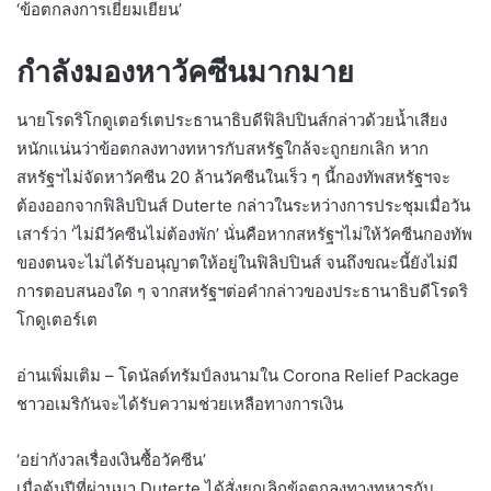
‘ข้อตกลงการเยี่ยมเยียน’
กำลังมองหาวัคซีนมากมาย
นายโรดริโกดูเตอร์เตประธานาธิบดีฟิลิปปินส์กล่าวด้วยน้ำเสียง
หนักแน่นว่าข้อตกลงทางทหารกับสหรัฐใกล้จะถูกยกเลิก หาก
สหรัฐฯไม่จัดหาวัคซีน 20 ล้านวัคซีนในเร็ว ๆ นี้กองทัพสหรัฐฯจะ
ต้องออกจากฟิลิปปินส์ Duterte กล่าวในระหว่างการประชุมเมื่อวัน
เสาร์ว่า ‘ไม่มีวัคซีนไม่ต้องพัก’ นั่นคือหากสหรัฐฯไม่ให้วัคซีนกองทัพ
ของตนจะไม่ได้รับอนุญาตให้อยู่ในฟิลิปปินส์ จนถึงขณะนี้ยังไม่มี
การตอบสนองใด ๆ จากสหรัฐฯต่อคำกล่าวของประธานาธิบดีโรดริ
โกดูเตอร์เต
อ่านเพิ่มเติม – โดนัลด์ทรัมป์ลงนามใน Corona Relief Package
ชาวอเมริกันจะได้รับความช่วยเหลือทางการเงิน
‘อย่ากังวลเรื่องเงินซื้อวัคซีน’
เมื่อต้นปีที่ผ่านมา Duterte ได้สั่งยกเลิกข้อตกลงทางทหารกับ