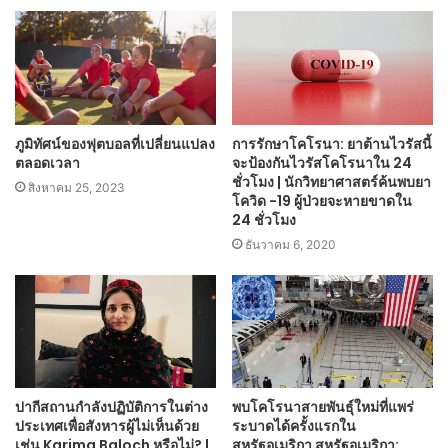
ภูมิทัศน์ของฟุตบอลที่เปลี่ยนแปลง
การรักษาโคโรนา: ยาต้านไวรัสนี้
ตลอดเวลา
จะป้องกันไวรัสโคโรนาใน 24
ชั่วโมง | นักวิทยาศาสตร์ค้นพบยา
สิงหาคม 25, 2023
โควิด -19 ผู้ป่วยจะหายขาดใน
24 ชั่วโมง
ธันวาคม 6, 2020
ปากีสถานกำลังปฏิบัติการในต่าง
พบโคโรนาสายพันธุ์ใหม่ที่แพร่
ประเทศเพื่อสังหารผู้ไม่เห็นด้วย
ระบาดได้ครั้งแรกใน
เช่น Karima Baloch หรือไม่? |
สหรัฐอเมริกา สหรัฐอเมริกา: