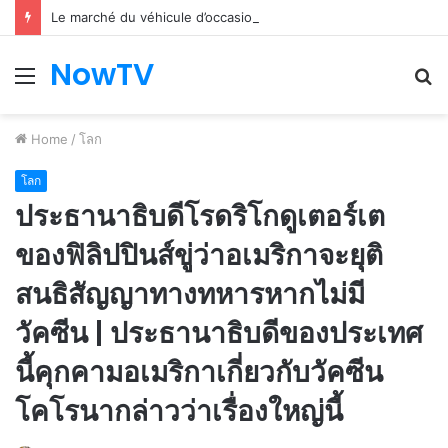
Le marché du véhicule d’occasion en plein essor
NowTV
Menu
S
fo
Home
/
โลก
โลก
ประธานาธิบดีโรดริโกดูเตอร์เต
ของฟิลิปปินส์ขู่ว่าอเมริกาจะยุติ
สนธิสัญญาทางทหารหากไม่มี
วัคซีน | ประธานาธิบดีของประเทศ
นี้คุกคามอเมริกาเกี่ยวกับวัคซีน
โคโรนากล่าวว่าเรื่องใหญ่นี้