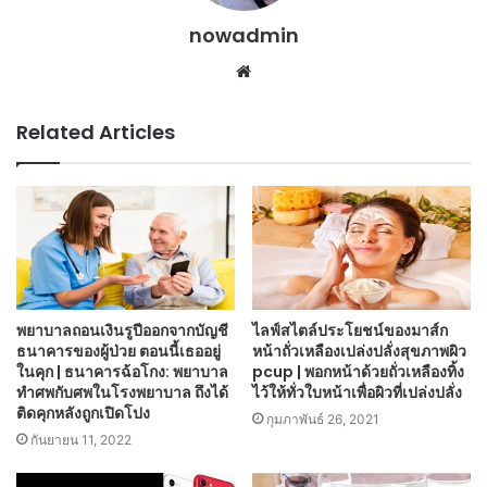
nowadmin
Website
Related Articles
พยาบาลถอนเงินรูปีออกจากบัญชี
ไลฟ์สไตล์ประโยชน์ของมาส์ก
ธนาคารของผู้ป่วย ตอนนี้เธออยู่
หน้าถั่วเหลืองเปล่งปลั่งสุขภาพผิว
ในคุก | ธนาคารฉ้อโกง: พยาบาล
pcup | พอกหน้าด้วยถั่วเหลืองทิ้ง
ทำศพกับศพในโรงพยาบาล ถึงได้
ไว้ให้ทั่วใบหน้าเพื่อผิวที่เปล่งปลั่ง
ติดคุกหลังถูกเปิดโปง
กุมภาพันธ์ 26, 2021
กันยายน 11, 2022