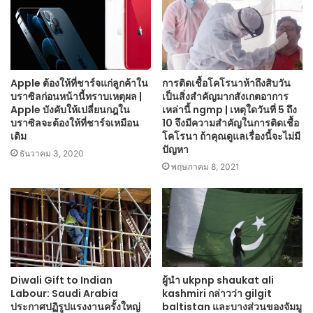
Apple ต้องให้ที่ชาร์จแก่ลูกค้าใน
การติดเชื้อโคโรนาห้าถึงสิบวัน
บราซิลก่อนหน้านี้ทราบเหตุผล |
เป็นสิ่งสำคัญมากสังเกตอาการ
Apple บังคับให้เปลี่ยนกฎใน
เหล่านี้ ngmp | เหตุใดวันที่ 5 ถึง
บราซิลจะต้องให้ที่ชาร์จเหมือน
10 จึงมีความสำคัญในการติดเชื้อ
เดิม
โคโรนา ถ้าคุณดูแลเรื่องนี้จะไม่มี
ปัญหา
ธันวาคม 3, 2020
พฤษภาคม 8, 2021
Diwali Gift to Indian
ผู้นำ ukpnp shaukat ali
Labour: Saudi Arabia
kashmiri กล่าวว่า gilgit
ประกาศปฏิรูปแรงงานครั้งใหญ่
baltistan และบางส่วนของจัมมู