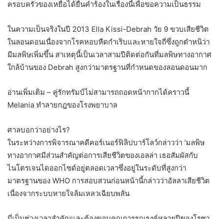
ครอบครัวของเหยื่อได้ยื่นคำร้องในเรื่องนี้เพื่อขอความเป็นธรรม
ในความเป็นจริงในปี 2013 Ella Kissi-Debrah วัย 9 ขวบเสียชีวิต
ในลอนดอนเนื่องจากโรคหอบหืดกำเริบและหายใจถี่ซึ่งถูกตำหนิว่า
มีมลพิษเพิ่มขึ้น สาเหตุนี้เป็นเวลาสามปีติดต่อกันที่มลพิษทางอากาศ
ใกล้บ้านของ Debrah สูงกว่ามาตรฐานที่กำหนดของลอนดอนมาก
อ่านเพิ่มเติม – คู่รักทรัมป์ไม่สามารถถอดหน้ากากได้คราวนี้
Melania ทำลายกฎของโรงพยาบาล
ศาลบอกว่าอย่างไร?
ในระหว่างการพิจารณาคดีคอร์เนอร์ฟิลิปบาร์โลว์กล่าวว่า ‘มลพิษ
ทางอากาศมีส่วนสำคัญต่อการเสียชีวิตของเอลล่า เธอสัมผัสกับ
ไนโตรเจนไดออกไซด์อยู่ตลอดเวลาซึ่งอยู่ในระดับที่สูงกว่า
มาตรฐานของ WHO การสอบสวนก่อนหน้านี้กล่าวว่าอัลลาเสียชีวิต
เนื่องจากระบบหายใจล้มเหลวเฉียบพลัน
นี่เป็นช่วงเวลาสำคัญและต้องขอบคุณการรณรงค์หลายปีของโรซา