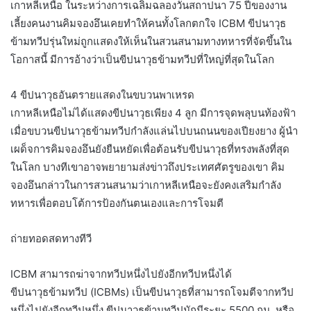
เกาหลีเหนือ ในระหว่างการเฉลิมฉลองวันสถาปนา 75 ปีของงาน
เลี้ยงคนงานคิมจองอึนเคยทำให้คนทั้งโลกตกใจ ICBM ขีปนาวุธ
ข้ามทวีปรุ่นใหม่ถูกแสดงให้เห็นในสวนสนามทางทหารที่จัดขึ้นใน
โอกาสนี้ มีการอ้างว่าเป็นขีปนาวุธข้ามทวีปที่ใหญ่ที่สุดในโลก
4 ขีปนาวุธอันตรายแสดงในขบวนพาเหรด
เกาหลีเหนือไม่ได้แสดงขีปนาวุธเพียง 4 ลูก มีการจุดพลุบนท้องฟ้า
เมื่อขบวนขีปนาวุธข้ามทวีปกำลังแล่นไปบนถนนของเปียงยาง ผู้นำ
เผด็จการคิมจองอึนยังยืนหยัดเพื่อต้อนรับขีปนาวุธที่ทรงพลังที่สุด
ในโลก บางทีเขาอาจพยายามส่งข่าวถึงประเทศศัตรูของเขา คิม
จองอึนกล่าวในการสวนสนามว่าเกาหลีเหนือจะยังคงเสริมกำลัง
ทหารเพื่อตอบโต้การป้องกันตนเองและการโจมตี
ถ่ายทอดสดทางทีวี
ICBM สามารถฆ่าจากทวีปหนึ่งไปยังอีกทวีปหนึ่งได้
ขีปนาวุธข้ามทวีป (ICBMs) เป็นขีปนาวุธที่สามารถโจมตีจากทวีป
หนึ่งไปยังอีกทวีปหนึ่ง ขีปนาวุธข้ามทวีปมักมีระยะ 5500 กม. หรือ