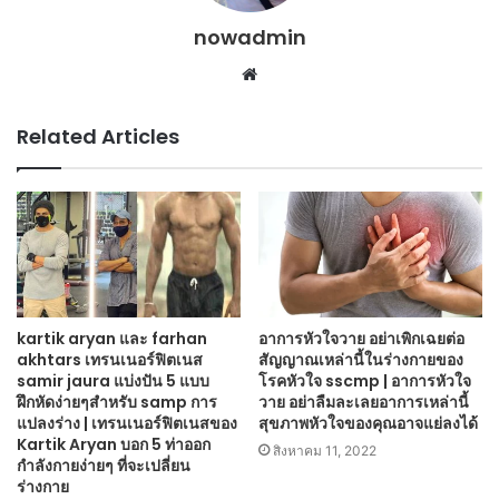
nowadmin
Website
Related Articles
kartik aryan และ farhan
อาการหัวใจวาย อย่าเพิกเฉยต่อ
akhtars เทรนเนอร์ฟิตเนส
สัญญาณเหล่านี้ในร่างกายของ
samir jaura แบ่งปัน 5 แบบ
โรคหัวใจ sscmp | อาการหัวใจ
ฝึกหัดง่ายๆสำหรับ samp การ
วาย อย่าลืมละเลยอาการเหล่านี้
แปลงร่าง | เทรนเนอร์ฟิตเนสของ
สุขภาพหัวใจของคุณอาจแย่ลงได้
Kartik Aryan บอก 5 ท่าออก
สิงหาคม 11, 2022
กำลังกายง่ายๆ ที่จะเปลี่ยน
ร่างกาย