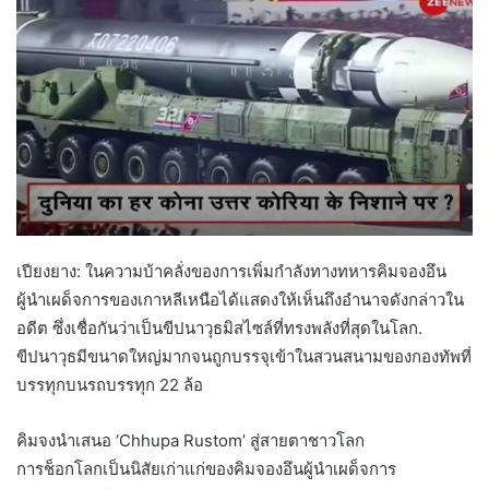
เปียงยาง: ในความบ้าคลั่งของการเพิ่มกำลังทางทหารคิมจองอึน
ผู้นำเผด็จการของเกาหลีเหนือได้แสดงให้เห็นถึงอำนาจดังกล่าวใน
อดีต ซึ่งเชื่อกันว่าเป็นขีปนาวุธมิสไซล์ที่ทรงพลังที่สุดในโลก.
ขีปนาวุธมีขนาดใหญ่มากจนถูกบรรจุเข้าในสวนสนามของกองทัพที่
บรรทุกบนรถบรรทุก 22 ล้อ
คิมจงนำเสนอ ‘Chhupa Rustom’ สู่สายตาชาวโลก
การช็อกโลกเป็นนิสัยเก่าแก่ของคิมจองอึนผู้นำเผด็จการ