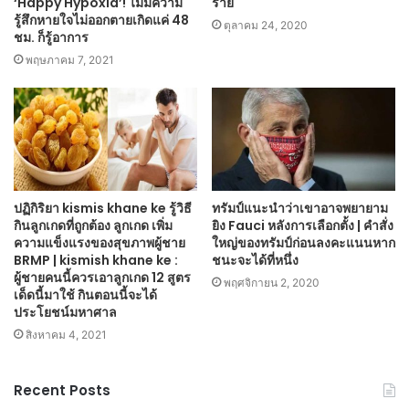
‘Happy Hypoxia’! ไม่มีความ
ราย
รู้สึกหายใจไม่ออกตายเกิดแค่ 48
ตุลาคม 24, 2020
ชม. ก็รู้อาการ
พฤษภาคม 7, 2021
ปฏิกิริยา kismis khane ke รู้วิธี
ทรัมป์แนะนำว่าเขาอาจพยายาม
กินลูกเกดที่ถูกต้อง ลูกเกด เพิ่ม
ยิง Fauci หลังการเลือกตั้ง | คำสั่ง
ความแข็งแรงของสุขภาพผู้ชาย
ใหญ่ของทรัมป์ก่อนลงคะแนนหาก
BRMP | kismish khane ke :
ชนะจะได้ที่หนึ่ง
ผู้ชายคนนี้ควรเอาลูกเกด 12 สูตร
พฤศจิกายน 2, 2020
เด็ดนี้มาใช้ กินตอนนี้จะได้
ประโยชน์มหาศาล
สิงหาคม 4, 2021
Recent Posts