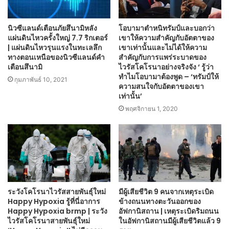
นิวซีแลนด์เตือนภัยสึนามิหลัง
โอบามาตำหนิทรัมป์และบอกว่า
แผ่นดินไหวครั้งใหญ่ 7.7 ริกเตอร์
เขาให้ความสำคัญกับอัตตาของ
| แผ่นดินไหวรุนแรงในทะเลลึก
เขาเท่านั้นและไม่ได้ให้ความ
ทางตอนเหนือของนิวซีแลนด์คำ
สำคัญกับการแพร่ระบาดของ
เตือนสึนามิ
ไวรัสโคโรนาอย่างจริงจัง ‘ รู้ว่า
ทำไมโอบามาต้องพูด – ‘ทรัมป์ให้
กุมภาพันธ์ 10, 2021
ความสนใจกับอัตตาของเขา
เท่านั้น’
พฤศจิกายน 1, 2020
ระวังโคโรนาไวรัสสายพันธุ์ใหม่
มีผู้เสียชีวิต 9 คนจากเหตุระเบิด
Happy Hypoxia รู้ที่นี่อาการ
ข้างถนนทางตะวันออกของ
Happy Hypoxia brmp | ระวัง
อัฟกานิสถาน | เหตุระเบิดริมถนน
ไวรัสโคโรนาสายพันธุ์ใหม่
ในอัฟกานิสถานมีผู้เสียชีวิตแล้ว 9