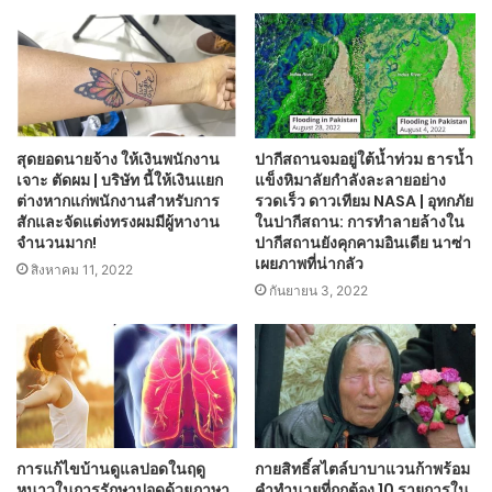
สุดยอดนายจ้าง ให้เงินพนักงาน
ปากีสถานจมอยู่ใต้น้ำท่วม ธารน้ำ
เจาะ ตัดผม | บริษัท นี้ให้เงินแยก
แข็งหิมาลัยกำลังละลายอย่าง
ต่างหากแก่พนักงานสำหรับการ
รวดเร็ว ดาวเทียม NASA | อุทกภัย
สักและจัดแต่งทรงผมมีผู้หางาน
ในปากีสถาน: การทำลายล้างใน
จำนวนมาก!
ปากีสถานยังคุกคามอินเดีย นาซ่า
เผยภาพที่น่ากลัว
สิงหาคม 11, 2022
กันยายน 3, 2022
การแก้ไขบ้านดูแลปอดในฤดู
กายสิทธิ์สไตล์บาบาแวนก้าพร้อม
หนาวในการรักษาปอดด้วยภาษา
คำทำนายที่ถูกต้อง 10 รายการใน