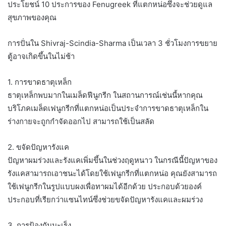
ประโยชน์ 10 ประการของ Fenugreek ที่แตกหน่อซึ่งจะช่วยดูแล
สุขภาพของคุณ
การปั่นใน Shivraj-Scindia-Sharma เป็นเวลา 3 ชั่วโมงการขยาย
ตู้อาจเกิดขึ้นในไม่ช้า
1. การขาดธาตุเหล็ก
ธาตุเหล็กพบมากในเมล็ดฟีนูกรีก ในสถานการณ์เช่นนี้หากคุณ
บริโภคเมล็ดเฟนูกรีกที่แตกหน่อเป็นประจำการขาดธาตุเหล็กใน
ร่างกายจะถูกกำจัดออกไป สามารถใช้เป็นสลัด
2. ขจัดปัญหารังแค
ปัญหาผมร่วงและรังแคเพิ่มขึ้นในช่วงฤดูหนาว ในกรณีนี้ปัญหาของ
รังแคสามารถเอาชนะได้โดยใช้เฟนูกรีกที่แตกหน่อ คุณยังสามารถ
ใช้เฟนูกรีกในรูปแบบผงเพื่อทาผมได้อีกด้วย ประกอบด้วยองค์
ประกอบที่เรียกว่าแซนไทน์ซึ่งช่วยขจัดปัญหารังแคและผมร่วง
3. การป้องกันมะเร็ง