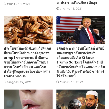
มาประกาศเตือนภัยระดับสูง
สิงหาคม 13, 2021
มกราคม 18, 2021
ประโยชน์ของถั่วพีแคน ถั่วพีแคน
อดีตประธานาธิบดีโดนัลด์ ทรัมป์
มีประโยชน์อย่างมากต่อสุขภาพ
ของสหรัฐฯ กลับมาพร้อมกับ
brmp | ข่าวสุขภาพ: ถั่วพีแคน
สโลแกนหลัง Ab Ki Baar
ช่วยให้คุณห่างไกลจากโรคเบา
Trump Sarkar| โดนัลด์ ทรัมป์
หวาน โรคข้ออักเสบ และโรค
กลับมาพร้อมกับสโลแกนภาษาฮิน
หัวใจ รู้ถึงคุณประโยชน์มหาศาล
ดี หลัง ‘อับ คี บาร์’ ทรัมป์ ซาร์การ์
tremendous
ให้สโลแกนนี้
กรกฎาคม 27, 2021
กันยายน 13, 2022