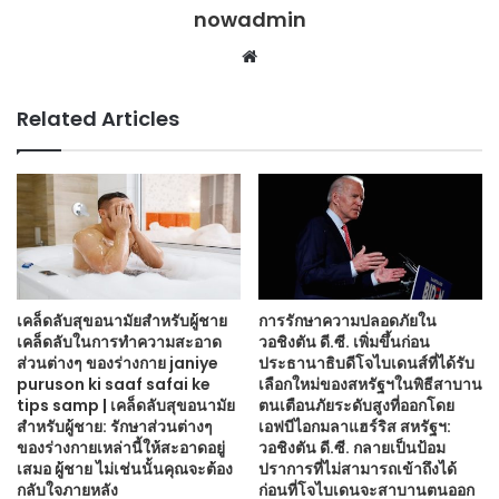
nowadmin
Website
Related Articles
เคล็ดลับสุขอนามัยสำหรับผู้ชาย
การรักษาความปลอดภัยใน
เคล็ดลับในการทำความสะอาด
วอชิงตัน ดี.ซี. เพิ่มขึ้นก่อน
ส่วนต่างๆ ของร่างกาย janiye
ประธานาธิบดีโจไบเดนส์ที่ได้รับ
puruson ki saaf safai ke
เลือกใหม่ของสหรัฐฯในพิธีสาบาน
tips samp | เคล็ดลับสุขอนามัย
ตนเตือนภัยระดับสูงที่ออกโดย
สำหรับผู้ชาย: รักษาส่วนต่างๆ
เอฟบีไอกมลาแฮร์ริส สหรัฐฯ:
ของร่างกายเหล่านี้ให้สะอาดอยู่
วอชิงตัน ดี.ซี. กลายเป็นป้อม
เสมอ ผู้ชาย ไม่เช่นนั้นคุณจะต้อง
ปราการที่ไม่สามารถเข้าถึงได้
กลับใจภายหลัง
ก่อนที่โจไบเดนจะสาบานตนออก