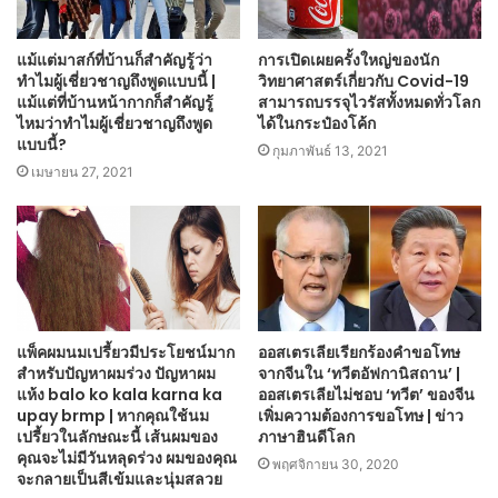
แม้แต่มาสก์ที่บ้านก็สำคัญรู้ว่า
การเปิดเผยครั้งใหญ่ของนัก
ทำไมผู้เชี่ยวชาญถึงพูดแบบนี้ |
วิทยาศาสตร์เกี่ยวกับ Covid-19
แม้แต่ที่บ้านหน้ากากก็สำคัญรู้
สามารถบรรจุไวรัสทั้งหมดทั่วโลก
ไหมว่าทำไมผู้เชี่ยวชาญถึงพูด
ได้ในกระป๋องโค้ก
แบบนี้?
กุมภาพันธ์ 13, 2021
เมษายน 27, 2021
แพ็คผมนมเปรี้ยวมีประโยชน์มาก
ออสเตรเลียเรียกร้องคำขอโทษ
สำหรับปัญหาผมร่วง ปัญหาผม
จากจีนใน ‘ทวีตอัฟกานิสถาน’ |
แห้ง balo ko kala karna ka
ออสเตรเลียไม่ชอบ ‘ทวีต’ ของจีน
upay brmp | หากคุณใช้นม
เพิ่มความต้องการขอโทษ | ข่าว
เปรี้ยวในลักษณะนี้ เส้นผมของ
ภาษาฮินดีโลก
คุณจะไม่มีวันหลุดร่วง ผมของคุณ
พฤศจิกายน 30, 2020
จะกลายเป็นสีเข้มและนุ่มสลวย