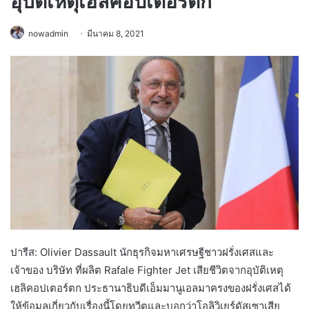
อุบัติเหตุเฮลิคอปเตอร์ตก
nowadmin
มีนาคม 8, 2021
ปารีส: Olivier Dassault นักธุรกิจมหาเศรษฐีชาวฝรั่งเศสและ
เจ้าของ บริษัท ที่ผลิต Rafale Fighter Jet เสียชีวิตจากอุบัติเหตุ
เฮลิคอปเตอร์ตก ประธานาธิบดีเอ็มมานูเอลมาครงของฝรั่งเศสได้
ให้ข้อมูลเกี่ยวกับเรื่องนี้โดยทวีตและบอกว่าโอลิวิเยร์ดัสเซาเสีย