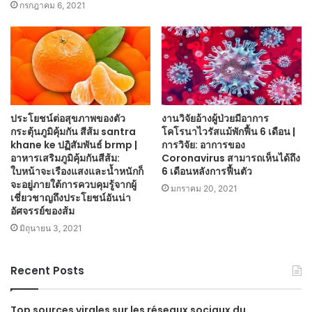
กรกฎาคม 6, 2021
ประโยชน์ต่อสุขภาพของตัว
งานวิจัยอ้างผู้ป่วยมีอาการ
กระตุ้นภูมิคุ้มกัน สีส้ม santra
โคโรนาไวรัสแม้พักฟื้น 6 เดือน |
khane ke ปฏิสัมพันธ์ brmp |
การวิจัย: อาการของ
อาหารเสริมภูมิคุ้มกันสีส้ม:
Coronavirus สามารถเห็นได้ถึง
ใบหน้าจะเรืองแสงและน้ำหนักก็
6 เดือนหลังการฟื้นตัว
จะอยู่ภายใต้การควบคุมรู้จากผู้
มกราคม 20, 2021
เชี่ยวชาญถึงประโยชน์อันน่า
อัศจรรย์ของส้ม
มิถุนายน 3, 2021
Recent Posts
Top sources virales sur les réseaux sociaux du