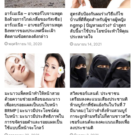
อาร์เมเนีย – อาเซอร์ไบจานหยุด
สูตรลับป้องกันผมร่วงวิธีแก้ไข
ยิงด้วยการไกล่เกลี่ยของรัสเซีย |
บ้านที่ดีที่สุดสำหรับผู้ชายผู้หญิง
อาร์เมเนีย – อาเซอร์ไบจานหยุด
ngmp | ปัญหาผมร่วง? นำสูตร
ยิงทหารของประเทศนี้จะเฝ้า
ลับนี้มาใช้ประโยชน์จะทำให้คุณ
ติดตามข้อตกลงดังกล่าว
ประหลาดใจ
พฤศจิกายน 10, 2020
เมษายน 14, 2021
มะนาวแพ็คหน้าทำให้หน้าสวย
สวิตเซอร์แลนด์: ประชาชน
ด้วยความช่วยเหลือของมะนาว
เตรียมลงคะแนนเสียงประชามติ
เพื่อลบรอยแผลเป็นบนใบหน้า
ห้ามบูร์กาที่ขัดแย้งกันในวันที่ 7
BRMP | มะนาวมีประโยชน์ต่อ
มีนาคม | ไม่ว่าคำสั่งห้ามสวมบูร์
ใบหน้า: มะนาวมีประสิทธิภาพใน
กาจะถูกห้ามหรือไม่ก็ตามชาวสวิต
การขจัดรอยดำและรอยแผลเป็น
เซอร์แลนด์จะลงคะแนนเสียงเพื่อ
ใช้แบบนี้หน้าจะโกลว์
ลงประชามติ