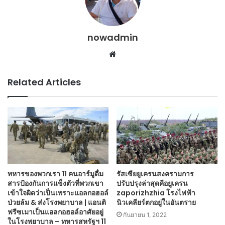
nowadmin
Website
Related Articles
ทหารของพวกเรา 11 คนอาร์มูดื่ม
รัสเซียยูเครนสงครามการ
สารป้องกันการแข็งตัวที่พวกเขา
ปรับปรุงล่าสุดคือยูเครน
เข้าใจผิดว่าเป็นเพราะแอลกอฮอล์
zaporizhzhia โรงไฟฟ้า
ป่วยล้ม & ส่งโรงพยาบาล | แอนติ
นิวเคลียร์ตกอยู่ในอันตราย
ฟรีซเมาเป็นแอลกอฮอล์อาศัยอยู่
กันยายน 1, 2022
ในโรงพยาบาล – ทหารสหรัฐฯ 11