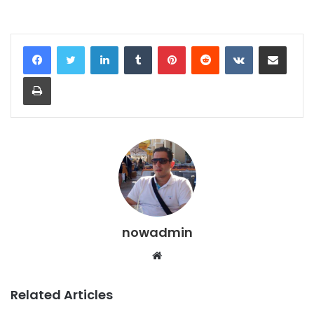
LinkedIn
Tumblr
Pinterest
Reddit
VKontakte
Share via Email
Print
nowadmin
Website
Related Articles