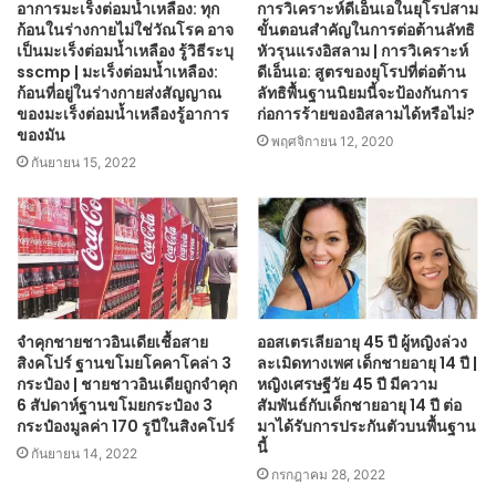
อาการมะเร็งต่อมน้ำเหลือง: ทุก
การวิเคราะห์ดีเอ็นเอในยุโรปสาม
ก้อนในร่างกายไม่ใช่วัณโรค อาจ
ขั้นตอนสำคัญในการต่อต้านลัทธิ
เป็นมะเร็งต่อมน้ำเหลือง รู้วิธีระบุ
หัวรุนแรงอิสลาม | การวิเคราะห์
sscmp | มะเร็งต่อมน้ำเหลือง:
ดีเอ็นเอ: สูตรของยุโรปที่ต่อต้าน
ก้อนที่อยู่ในร่างกายส่งสัญญาณ
ลัทธิพื้นฐานนิยมนี้จะป้องกันการ
ของมะเร็งต่อมน้ำเหลืองรู้อาการ
ก่อการร้ายของอิสลามได้หรือไม่?
ของมัน
พฤศจิกายน 12, 2020
กันยายน 15, 2022
จำคุกชายชาวอินเดียเชื้อสาย
ออสเตรเลียอายุ 45 ปี ผู้หญิงล่วง
สิงคโปร์ ฐานขโมยโคคาโคล่า 3
ละเมิดทางเพศ เด็กชายอายุ 14 ปี |
กระป๋อง | ชายชาวอินเดียถูกจำคุก
หญิงเศรษฐีวัย 45 ปี มีความ
6 สัปดาห์ฐานขโมยกระป๋อง 3
สัมพันธ์กับเด็กชายอายุ 14 ปี ต่อ
กระป๋องมูลค่า 170 รูปีในสิงคโปร์
มาได้รับการประกันตัวบนพื้นฐาน
นี้
กันยายน 14, 2022
กรกฎาคม 28, 2022