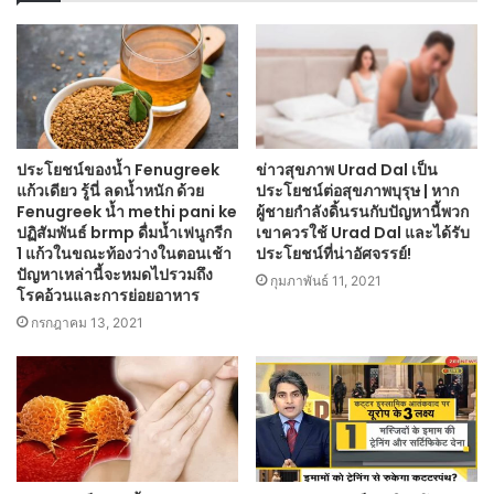
ประโยชน์ของน้ำ Fenugreek
ข่าวสุขภาพ Urad Dal เป็น
แก้วเดียว รู้นี่ ลดน้ำหนัก ด้วย
ประโยชน์ต่อสุขภาพบุรุษ | หาก
Fenugreek น้ำ methi pani ke
ผู้ชายกำลังดิ้นรนกับปัญหานี้พวก
ปฏิสัมพันธ์ brmp ดื่มน้ำเฟนูกรีก
เขาควรใช้ Urad Dal และได้รับ
1 แก้วในขณะท้องว่างในตอนเช้า
ประโยชน์ที่น่าอัศจรรย์!
ปัญหาเหล่านี้จะหมดไปรวมถึง
กุมภาพันธ์ 11, 2021
โรคอ้วนและการย่อยอาหาร
กรกฎาคม 13, 2021