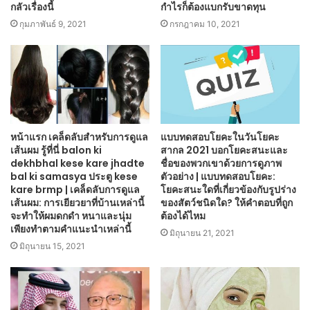
กลัวเรื่องนี้
กำไรก็ต้องแบกรับขาดทุน
กุมภาพันธ์ 9, 2021
กรกฎาคม 10, 2021
หน้าแรก เคล็ดลับสำหรับการดูแล
แบบทดสอบโยคะในวันโยคะ
เส้นผม รู้ที่นี่ balon ki
สากล 2021 บอกโยคะสนะและ
dekhbhal kese kare jhadte
ชื่อของพวกเขาด้วยการดูภาพ
bal ki samasya ประตู kese
ตัวอย่าง | แบบทดสอบโยคะ:
kare brmp | เคล็ดลับการดูแล
โยคะสนะใดที่เกี่ยวข้องกับรูปร่าง
เส้นผม: การเยียวยาที่บ้านเหล่านี้
ของสัตว์ชนิดใด? ให้คำตอบที่ถูก
จะทำให้ผมดกดำ หนาและนุ่ม
ต้องได้ไหม
เพียงทำตามคำแนะนำเหล่านี้
มิถุนายน 21, 2021
มิถุนายน 15, 2021