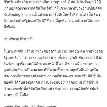
ชีวิตในคดีทุจริต หน่วยงานสื่อของรัฐของจีนได้แบ่งปันข้อมูลนี้ ให้
เราบอกคุณว่าการตัดสินใจครั้งนี้มาในช่วงเวลาที่ประธานาธิบดีจีน
Xi Jinping สามารถเป็นประธานาธิบดีเป็นครั้งที่สามได้ เป็นที่น่า
สังเกตว่าอดีตรัฐมนตรีวัย 67 ปีรายนี้ถูกพิจารณาคดีภายใต้มาตรา
ที่จริงจัง
‘รับบริจาคชีวิต 2 ปี’
ในประเทศจีน เจ้าหน้าที่ระดับสูงด้านความมั่นคง 2 คน รวมทั้งอดีต
รัฐมนตรีว่าการกระทรวงยุติธรรม ฟู เจิ้งฮวา ถูกตัดสินประหารชีวิต
ในข้อหาทุจริตและใช้ตำแหน่งหน้าที่โดยมิชอบ แม้ว่าพวกเขาจะ
ถูกตัดสินจำคุกเป็นเวลาสองปีก็ตาม ทั้งสองคนถูกตัดสินจำคุกใน
ช่วงเวลาที่การรณรงค์ต่อต้านการทุจริตของประธานาธิบดีสี จิ้นผิง
ของจีนได้รับแรงผลักดัน การประชุมของพรรคคอมมิวนิสต์จีนมี
กำหนดจะจัดขึ้นที่จีนในเดือนหน้า ซึ่งคาดว่าจะอนุมัติสถิติสมัยที่
สามของสี จิ้นผิง
คอร์รัปชั่นมูลค่า 1.73 ล้านดอลลาร์