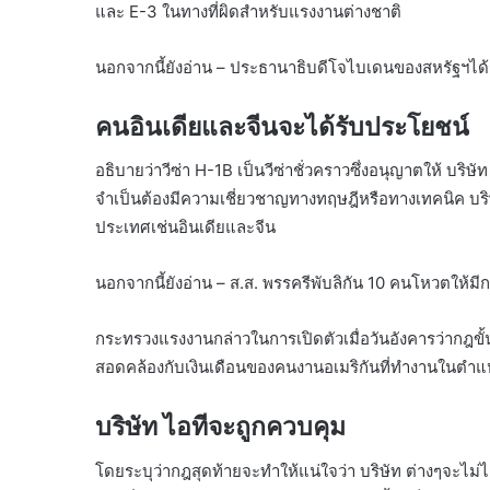
และ E-3 ในทางที่ผิดสำหรับแรงงานต่างชาติ
นอกจากนี้ยังอ่าน – ประธานาธิบดีโจไบเดนของสหรัฐฯได้
คนอินเดียและจีนจะได้รับประโยชน์
อธิบายว่าวีซ่า H-1B เป็นวีซ่าชั่วคราวซึ่งอนุญาตให้ บริ
จำเป็นต้องมีความเชี่ยวชาญทางทฤษฎีหรือทางเทคนิค บริษ
ประเทศเช่นอินเดียและจีน
นอกจากนี้ยังอ่าน – ส.ส. พรรครีพับลิกัน 10 คนโหวตให้มีก
กระทรวงแรงงานกล่าวในการเปิดตัวเมื่อวันอังคารว่ากฎขั้นส
สอดคล้องกับเงินเดือนของคนงานอเมริกันที่ทำงานในตำแห
บริษัท ไอทีจะถูกควบคุม
โดยระบุว่ากฎสุดท้ายจะทำให้แน่ใจว่า บริษัท ต่างๆจะไ