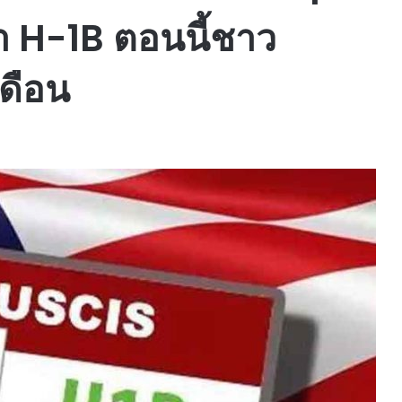
ซ่า H-1B ตอนนี้ชาว
เดือน