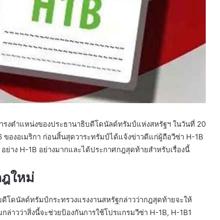
รดำรงตำแหน่งของประธานาธิบดีโดนัลด์ทรัมป์แห่งสหรัฐฯ ในวันที่ 20
เมริกา ก่อนสิ้นสุดวาระทรัมป์ได้แจ้งข่าวดีแก่ผู้ถือวีซ่า H-1B
sa อย่าง H-1B อย่างมากและได้ประกาศกฎสุดท้ายสำหรับเรื่องนี้
ฎใหม่
ีโดนัลด์ทรัมป์กระทรวงแรงงานสหรัฐกล่าวว่ากฎสุดท้ายจะให้
ล่าวว่าสิ่งนี้จะช่วยป้องกันการใช้โปรแกรมวีซ่า H-1B, H-1B1