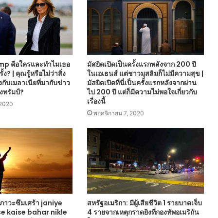
mp คือใครและทำไมเธอ
มัสยิดเปิดเป็นครั้งแรกหลังจาก 200 ปี
้ง? | คุณรู้หรือไม่ว่าสิ่ง
ในเอเธนส์ แต่ชาวมุสลิมก็ไม่มีความสุข |
้องกับเมลาเนียที่มากับข่าว
มัสยิดเปิดที่นี่เป็นครั้งแรกหลังจากผ่าน
งทรัมป์?
ไป 200 ปี แต่ก็มีความไม่พอใจเกี่ยวกับ
เรื่องนี้
 2020
พฤศจิกายน 7, 2020
ภาวะซึมเศร้า janiye
สหรัฐอเมริกา: มีผู้เสียชีวิต 1 รายบาดเจ็บ
se kaise bahar nikle
4 รายจากเหตุกราดยิงที่กองทัพอเมริกัน