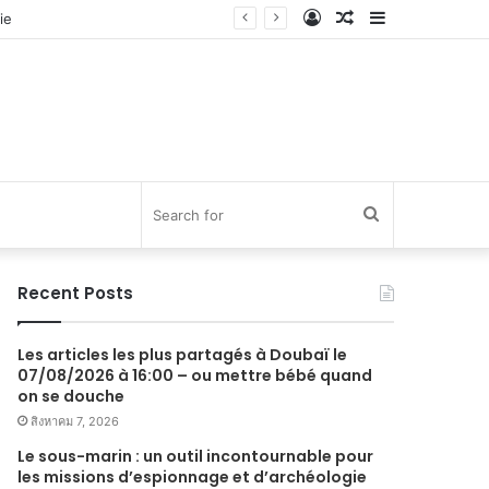
Log
Random
Sidebar
In
Article
Search
for
Recent Posts
Les articles les plus partagés à Doubaï le
07/08/2026 à 16:00 – ou mettre bébé quand
on se douche
สิงหาคม 7, 2026
Le sous-marin : un outil incontournable pour
les missions d’espionnage et d’archéologie