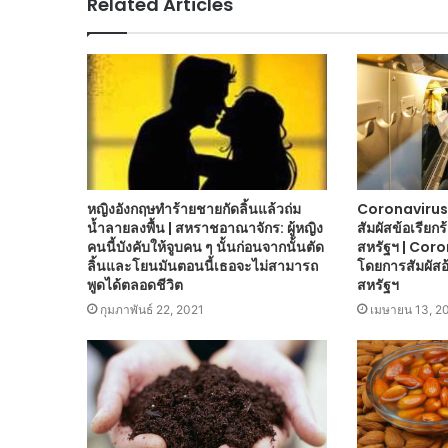
Related Articles
หญิงอังกฤษทำร้ายชายกัดลิ้นแล้วถ่ม
Coronavirus 
น้ำลายลงพื้น | สหราชอาณาจักร: ผู้หญิง
สัมผัสข้อเรียก
คนนี้บังคับให้จูบคน ๆ นั้นก่อนจากนั้นตัด
สหรัฐฯ | Coro
ลิ้นและโยนมันตอนนี้เธอจะไม่สามารถ
โดยการสัมผัสอ
พูดได้ตลอดชีวิต
สหรัฐฯ
กุมภาพันธ์ 22, 2021
เมษายน 13, 2