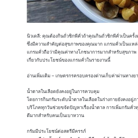
นิวเดลี: คุณต้องกินถั่วชิกพีคั่วถ้าคุณกินถั่วชิกพีคั่วเป็
ซึ่งมีความสำคัญต่อสุขภาพของคุณมาก แกรมคั่วเป็นแหล่
แกรมคั่วถือว่ามีคุณค่าทางโภชนาการมากสำหรับสุขภาพ เมื่
เกี่ยวกับประโยชน์ของแกรมคั่วในรายงานนี้
อ่านเพิ่มเติม – เกษตรกรครอบครองด่านเก็บค่าผ่านทาง
น้ำตาลในเลือดยังคงอยู่ในการควบคุม
โดยการกินกรัมระดับน้ำตาลในเลือดในร่างกายยังคงอยู่ภา
บริโภคทุกวันช่วยขจัดปัญหาเรื่องน้ำตาล การเพิ่มกรัมค
ดีมากสำหรับคนเป็นเบาหวาน
กรัมมีประโยชน์ต่อสตรีมีครรภ์