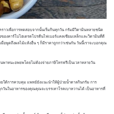
นครั้งคราวเพื่อการทดสอบจากนั้นเริ่มกินทุกวัน กรัมมีวิตามินหลายชนิด
งของคาร์โบไฮเดรตโปรตีนไฟเบอร์แคลเซียมเหล็กและวิตามินที่ดี
อพูดถึงผลไม้แห้งอื่น ๆ ก็มีราคาถูกกว่าเช่นกัน วันนี้เราจะบอกคุณ
ยานพาหนะอพยพโดยไม่ต้องจ่ายภาษีโทรฟรีเป็นเวลาหลายวัน
ยใต้การควบคุม แพทย์ยังแนะนำให้ผู้ป่วยน้ำตาลกินกรัม การ
ั่วทุกวันในอาหารของคุณคุณจะบรรเทาโรคเบาหวานได้ เป็นอาหารที่