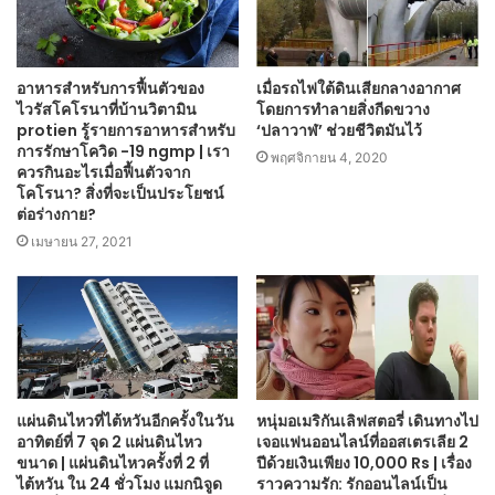
อาหารสำหรับการฟื้นตัวของ
เมื่อรถไฟใต้ดินเสียกลางอากาศ
ไวรัสโคโรนาที่บ้านวิตามิน
โดยการทำลายสิ่งกีดขวาง
protien รู้รายการอาหารสำหรับ
‘ปลาวาฬ’ ช่วยชีวิตมันไว้
การรักษาโควิด -19 ngmp | เรา
พฤศจิกายน 4, 2020
ควรกินอะไรเมื่อฟื้นตัวจาก
โคโรนา? สิ่งที่จะเป็นประโยชน์
ต่อร่างกาย?
เมษายน 27, 2021
แผ่นดินไหวที่ไต้หวันอีกครั้งในวัน
หนุ่มอเมริกันเลิฟสตอรี่ เดินทางไป
อาทิตย์ที่ 7 จุด 2 แผ่นดินไหว
เจอแฟนออนไลน์ที่ออสเตรเลีย 2
ขนาด | แผ่นดินไหวครั้งที่ 2 ที่
ปีด้วยเงินเพียง 10,000 Rs | เรื่อง
ไต้หวัน ใน 24 ชั่วโมง แมกนิจูด
ราวความรัก: รักออนไลน์เป็น