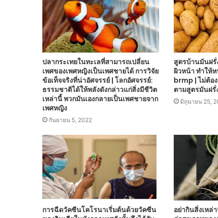
ปลากระเทยในทะเลที่สามารถเปลี่ยน
สูตรบ้านมันฝร
เพศของเพศหญิงเป็นเพศชายได้ การวิจัย
ผิวหน้า ทำให้ห
ข้อเท็จจริงที่น่าอัศจรรย์ | โลกอัศจรรย์:
brmp | ไม่ต้อง
ธรรมชาติได้ให้พลังดังกล่าวแก่สิ่งมีชีวิต
ตามสูตรมันฝรั่ง
เหล่านี้ พวกมันเองกลายเป็นเพศชายจาก
มิถุนายน 25, 
เพศหญิง
กันยายน 5, 2022
การฉีดวัคซีนโคโรนาเริ่มต้นด้วยวัคซีน
อย่ากินสิ่งเหล่า