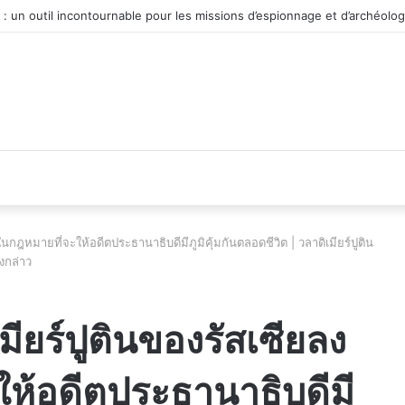
véhicule d’occasion en plein essor
กฎหมายที่จะให้อดีตประธานาธิบดีมีภูมิคุ้มกันตลอดชีวิต | วลาดิเมียร์ปูติน
งกล่าว
ียร์ปูตินของรัสเซียลง
ห้อดีตประธานาธิบดีมี