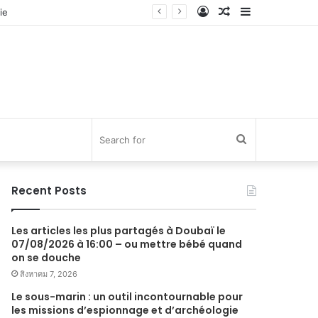
Log
Random
Sidebar
In
Article
Search
for
Recent Posts
Les articles les plus partagés à Doubaï le
07/08/2026 à 16:00 – ou mettre bébé quand
on se douche
สิงหาคม 7, 2026
Le sous-marin : un outil incontournable pour
les missions d’espionnage et d’archéologie