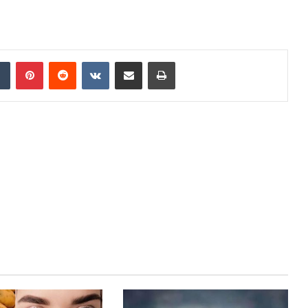
dIn
Tumblr
Pinterest
Reddit
VKontakte
Share via Email
Print