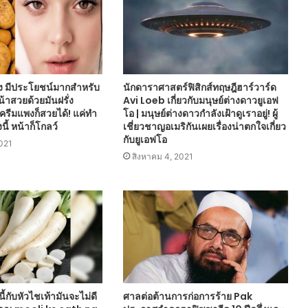
ั่ง มีประโยชน์มากสำหรับ
นักดาราศาสตร์ฟิสิกส์ทฤษฎีฮาร์วาร์ด
น้าสวยด้วยมันฝรั่ง
Avi Loeb เกี่ยวกับมนุษย์ต่างดาวยูเอฟ
ครีมแพงก็สวยได้! แค่ทำ
โอ | มนุษย์ต่างดาวกำลังเฝ้าดูเราอยู่! ผู้
นี้ หน้าก็โกลว์
เชี่ยวชาญอเมริกันเผยเรื่องน่าตกใจเกี่ยว
กับยูเอฟโอ
2021
สิงหาคม 4, 2021
นี้กับหัวไชเท้ามันจะไม่ดี
ศาลต่อต้านการก่อการร้าย Pak