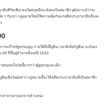
ธิบดีรัสเซีย) คนใดคนหนึ่งจะยังคงเป็นสมาชิกวุฒิสภาแม้ว่าจะ
 ๆ กับเขา กฎหมายใหม่ให้ความคุ้มกันแก่อดีตประธานาธิบดีและ
าง
00
ารแก้ไขรัฐธรรมนูญ ภายใต้สิ่งนี้ปูติน (วลาดิเมียร์ปูติน) จะยังคง
68 ปีขึ้นสู่อำนาจตั้งแต่ปี 2543
ต่อคนในวัยนี้มากกว่าผู้สูงอายุและเด็ก
ตินเมื่อวันอังคาร กฎหมายนี้จะให้อดีตประธานาธิบดีเป็นสมาชิก
ินว่าเขาอาจลาออกจากตำแหน่ง