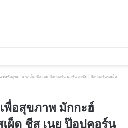
 du véhicule d’occasion en plein essor
ารเพื่อสุขภาพ รสเผ็ด ชีส เนย ป๊อปคอร์น นุกซัน อะซัป | ป๊อปคอร์นรสเผ็ด
พื่อสุขภาพ มักกะฮ์
เผ็ด ชีส เนย ป๊อปคอร์น