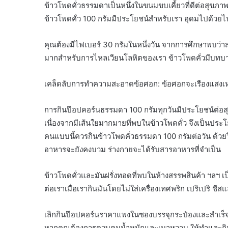
ข้าวโพดคั่วธรรมดาเป็นหนึ่งในขนมขบเคี้ยวที่ดีต่อสุขภาพ
ข้าวโพดคั่ว 100 กรัมมีประโยชน์สำหรับเรา อุดมไปด้วยไ
คุณต้องมีไฟเบอร์ 30 กรัมในหนึ่งวัน จากการศึกษาพบว่า
มากสำหรับการไหลเวียนโลหิตของเรา ข้าวโพดคั่วมีบท
เคล็ดลับการทำความสะอาดข้อศอก: ข้อศอกจะเรืองแสงเหม
การกินป๊อปคอร์นธรรมดา 100 กรัมทุกวันมีประโยชน์ต่อ
เนื่องจากมีเส้นใยมากมายที่พบในข้าวโพดคั่ว จึงเป็นประโยช
คนแบบนี้ควรกินข้าวโพดคั่วธรรมดา 100 กรัมต่อวัน ด้วยวิ
อาหารจะยังคงบวม ร่างกายจะได้รับสารอาหารที่จำเป็น
ข้าวโพดคั่วและมันฝรั่งทอดที่พบในห้างสรรพสินค้า ฯลฯ 
ต่อเราเมื่อเรากินมันโดยไม่ใส่เครื่องเทศพริก เปริเปริ ชี
เลิกกินป๊อปคอร์นราคาแพงในซองบรรจุกระป๋องและสำเร็จ
หากคุณต้องการควบคุมน้ำหนักและเบาหวาน ให้ทำและกินข้า