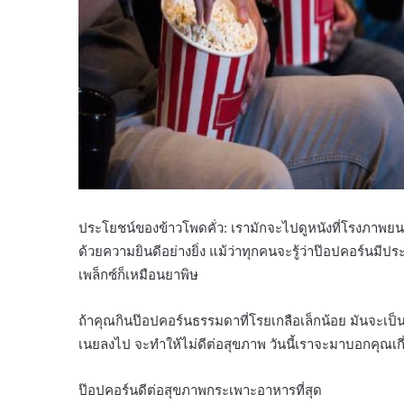
ประโยชน์ของข้าวโพดคั่ว: เรามักจะไปดูหนังที่โรงภาพยนต
ด้วยความยินดีอย่างยิ่ง แม้ว่าทุกคนจะรู้ว่าป๊อปคอร์นมีป
เพล็กซ์ก็เหมือนยาพิษ
ถ้าคุณกินป๊อปคอร์นธรรมดาที่โรยเกลือเล็กน้อย มันจะเป็
เนยลงไป จะทำให้ไม่ดีต่อสุขภาพ วันนี้เราจะมาบอกคุณเกี
ป๊อปคอร์นดีต่อสุขภาพกระเพาะอาหารที่สุด