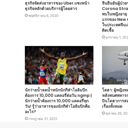
ธุรกิจจัดส่งอาหารของ Uber แซงหน้า
จีนยืนยันผู้ป
ธุรกิจหลักด้วยบริการผู้โดยสาร
Corona Strain 
พบในหญิงอายุ 2
พฤศจิกายน 6, 2020
แรกของ New 
ในประเทศจีนเด
ติดเชื้อ
มกราคม 1, 20
นักว่ายน้ำลดน้ำหนักนักกีฬาโอลิมปิก
โดฮา: ผู้หญิ
ต้องการ 10,000 แคลอรี่ต่อวัน ngmp |
หลังพบศพทารก
นักว่ายน้ำต้องการ 10,000 แคลอรี่ทุก
บินโดฮาการสอบส
วัน! รู้ว่าอาหารของนักกีฬาโอลิมปิกคือ
เรื่องทั้งหมด
อะไร?
ตุลาคม 26, 2
กรกฎาคม 31, 2021