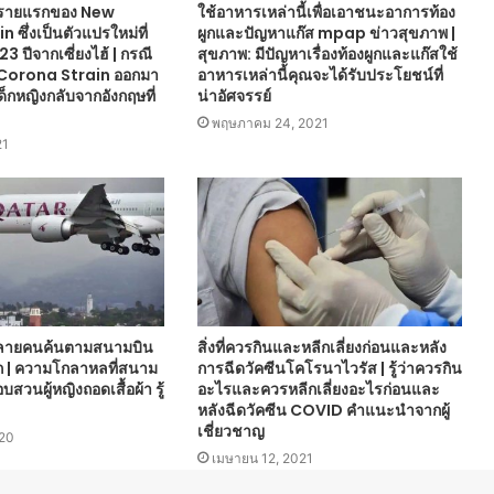
่วยรายแรกของ New
ใช้อาหารเหล่านี้เพื่อเอาชนะอาการท้อง
ซึ่งเป็นตัวแปรใหม่ที่
ผูกและปัญหาแก๊ส mpap ข่าวสุขภาพ |
3 ปีจากเซี่ยงไฮ้ | กรณี
สุขภาพ: มีปัญหาเรื่องท้องผูกและแก๊สใช้
Corona Strain ออกมา
อาหารเหล่านี้คุณจะได้รับประโยชน์ที่
็กหญิงกลับจากอังกฤษที่
น่าอัศจรรย์
พฤษภาคม 24, 2021
21
งหลายคนค้นตามสนามบิน
สิ่งที่ควรกินและหลีกเลี่ยงก่อนและหลัง
 | ความโกลาหลที่สนาม
การฉีดวัคซีนโคโรนาไวรัส | รู้ว่าควรกิน
วนผู้หญิงถอดเสื้อผ้า รู้
อะไรและควรหลีกเลี่ยงอะไรก่อนและ
หลังฉีดวัคซีน COVID คำแนะนำจากผู้
เชี่ยวชาญ
020
เมษายน 12, 2021