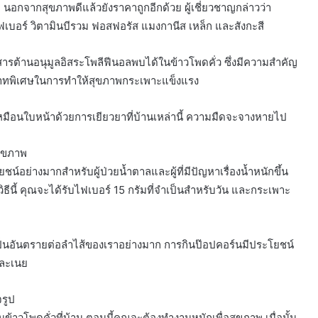
 นอกจากสุขภาพดีแล้วยังราคาถูกอีกด้วย ผู้เชี่ยวชาญกล่าวว่า
ฟเบอร์ วิตามินบีรวม ฟอสฟอรัส แมงกานีส เหล็ก และสังกะสี
สารต้านอนุมูลอิสระโพลีฟีนอลพบได้ในข้าวโพดคั่ว ซึ่งมีความสำคัญ
บาทพิเศษในการทำให้สุขภาพกระเพาะแข็งแรง
ือนใบหน้าด้วยการเยียวยาที่บ้านเหล่านี้ ความมืดจะจางหายไป
สุขภาพ
น์อย่างมากสำหรับผู้ป่วยน้ำตาลและผู้ที่มีปัญหาเรื่องน้ำหนักขึ้น
ธีนี้ คุณจะได้รับไฟเบอร์ 15 กรัมที่จำเป็นสำหรับวัน และกระเพาะ
เป็นอันตรายต่อลำไส้ของเราอย่างมาก การกินป๊อปคอร์นมีประโยชน์
สและเนย
รูป
วโพดคั่วที่บ้าน ตอนนี้คุณจะต้องทำงานหนักเพื่อสุขภาพ เมื่อนั้น