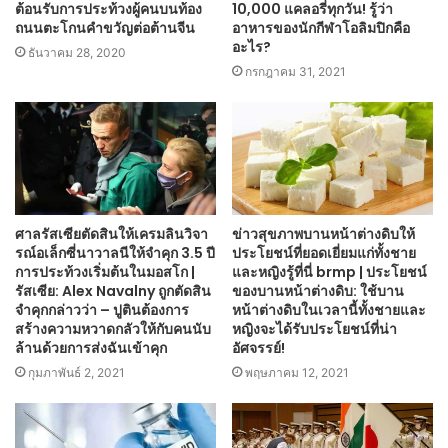
ต้อนรับการประท้วงผู้คนบนท้อง
10,000 แคลอรี่ทุกวัน! รู้ว่า
ถนนตะโกนคำขวัญต่อต้านจีน
อาหารของนักกีฬาโอลิมปิกคือ
อะไร?
ธันวาคม 28, 2020
กรกฎาคม 31, 2021
ศาลรัสเซียตัดสินให้เครมลินวิจา
ข่าวสุขภาพบานหน้าต่างดิบให้
รณ์อเล็กซี่นาวาลนีให้จำคุก 3.5 ปี
ประโยชน์ที่ยอดเยี่ยมแก่ทั้งชาย
การประท้วงเริ่มต้นในมอสโก |
และหญิงรู้ที่นี่ brmp | ประโยชน์
รัสเซีย: Alex Navalny ถูกตัดสิน
ของบานหน้าต่างดิบ: ใช้บาน
จำคุกกล่าวว่า – ปูตินต้องการ
หน้าต่างดิบในเวลานี้ทั้งชายและ
สร้างความหวาดกลัวให้กับคนนับ
หญิงจะได้รับประโยชน์ที่น่า
ล้านด้วยการส่งฉันเข้าคุก
อัศจรรย์!
กุมภาพันธ์ 2, 2021
พฤษภาคม 12, 2021