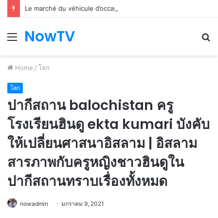
Le marché du véhicule d’occasion en plein essor
NowTV
Menu
S
fo
Home
/
โลก
โลก
ปากีสถาน balochistan ครู
โรงเรียนฮินดู ekta kumari บังคับ
ให้เปลี่ยนศาสนาอิสลาม | อิสลาม
สารภาพกับครูหญิงชาวฮินดูใน
ปากีสถานทราบเรื่องทั้งหมด
nowadmin
มกราคม 9, 2021