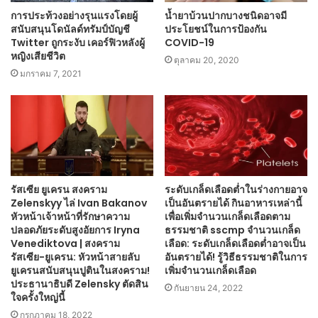
การประท้วงอย่างรุนแรงโดยผู้
น้ำยาบ้วนปากบางชนิดอาจมี
สนับสนุนโดนัลด์ทรัมป์บัญชี
ประโยชน์ในการป้องกัน
Twitter ถูกระงับ เคอร์ฟิวหลังผู้
COVID-19
หญิงเสียชีวิต
ตุลาคม 20, 2020
มกราคม 7, 2021
รัสเซีย ยูเครน สงคราม
ระดับเกล็ดเลือดต่ำในร่างกายอาจ
Zelenskyy ไล่ Ivan Bakanov
เป็นอันตรายได้ กินอาหารเหล่านี้
หัวหน้าเจ้าหน้าที่รักษาความ
เพื่อเพิ่มจำนวนเกล็ดเลือดตาม
ปลอดภัยระดับสูงอัยการ Iryna
ธรรมชาติ sscmp จำนวนเกล็ด
Venediktova | สงคราม
เลือด: ระดับเกล็ดเลือดต่ำอาจเป็น
รัสเซีย-ยูเครน: หัวหน้าสายลับ
อันตรายได้! รู้วิธีธรรมชาติในการ
ยูเครนสนับสนุนปูตินในสงคราม!
เพิ่มจำนวนเกล็ดเลือด
ประธานาธิบดี Zelensky ตัดสิน
กันยายน 24, 2022
ใจครั้งใหญ่นี้
กรกฎาคม 18, 2022