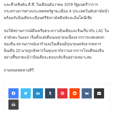
และที่วอชิงตัน ดี.ซี. ในเดือนธันวาคม 2019 รัฐมนตรีว่าการ
กระทรวงการต่างประเทศสหรัฐฯจะเยือน 4 ประเทศในสัปดาห์หน้า
พร้อมกับอินเดียจะเยือนศรีลังกามัลดีฟส์และอินโดนีเซีย
ขอให้สถานการณ์ตึงเครียดระหว่างอินเดียและจีนเกี่ยวกับ LAC ใน
ลาดักตะวันออก เริ่มตั้งแต่เดือนเมษายนเนื่องจากการแสดงตลก
ของจีน สถานการณ์เลวร้ายลงในเดือนมิถุนายนหลังจากทหาร
อินเดีย 20 นายถูกสังหารในหุบเขากัลวานจากการโจมตีของจีน
อย่างขี้ขลาดแม้ว่าอินเดียจะตอบกลับจีนอย่างเหมาะสม
ถ่ายทอดสดทางทีวี
LinkedIn
Tumblr
Pinterest
Reddit
VKontakte
Share via Email
Print