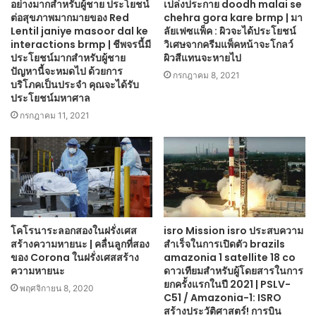
อย่างมากสำหรับผู้ชาย ประโยชน์
เปล่งประกาย doodh malai se
ต่อสุขภาพมากมายของ Red
chehra gora kare brmp | มา
Lentil janiye masoor dal ke
ลัยเฟซแพ็ค : ผิวจะได้ประโยชน์
interactions brmp | ชีพจรนี้มี
วิเศษจากครีมแพ็คหน้าจะโกลว์
ประโยชน์มากสำหรับผู้ชาย
ผิวสีแทนจะหายไป
ปัญหานี้จะหมดไป ด้วยการ
กรกฎาคม 8, 2021
บริโภคเป็นประจำ คุณจะได้รับ
ประโยชน์มหาศาล
กรกฎาคม 11, 2021
โคโรนาระลอกสองในฝรั่งเศส
isro Mission isro ประสบความ
สร้างความหายนะ | คลื่นลูกที่สอง
สำเร็จในการเปิดตัว brazils
ของ Corona ในฝรั่งเศสสร้าง
amazonia 1 satellite 18 co
ความหายนะ
ดาวเทียมสำหรับผู้โดยสารในการ
ยกครั้งแรกในปี 2021 | PSLV-
พฤศจิกายน 8, 2020
C51 / Amazonia-1: ISRO
สร้างประวัติศาสตร์! การบิน