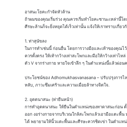
อาสนะโยคะกำจัดหัวล้าน
ถ้าผมของคุณเริ่มร่วง คุณควรเริ่มทำโยคะซานะเหล่านี้โดยเร็
ศีรษะล้านก็จะยิ่งหยุดได้เร็วเท่านั้น แจ้งให้เราทราบเกี่ยว
1. ท่าสุนัขลง
ในการทำเช่นนี้ ก่อนอื่น โดยการวางมือและเท้าของคุณไว้บ
ควรตั้งตรง ให้เท้ากว้างเท่าสะโพกและมือให้กว้างเท่าไหล่
ตัว V จากร่างกาย หายใจเข้าลึก ๆ ในตำแหน่งนี้แล้วผ่อน
ประโยชน์ของ Adhomukhasvanasana – ปรับปรุงการไหล
หลับ, ภาวะซึมเศร้าและความเมื่อยล้าทางจิตใจ.
2. อุตตนาสนะ (ท่ายืนหน้า)
การทำอุตตนาสนะ ให้ยืนในตำแหน่งของทาดาสนะก่อน ตั้ง
ออก งอร่างกายจากบริเวณใกล้สะโพกแล้วเอามือแตะพื้น ห
ได้ พยายามให้นิ้วแตะพื้นและศีรษะควรชิดเข่า ในตำแหน่งน