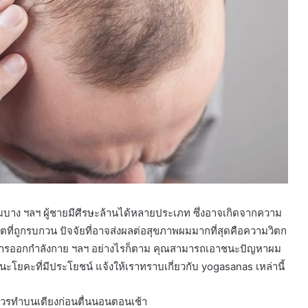
วง ผมบาง ฯลฯ ผู้ชายมีศีรษะล้านได้หลายประเภท ซึ่งอาจเกิดจากความ
ตที่ถูกรบกวน ปัจจัยที่อาจส่งผลต่อสุขภาพผมมากที่สุดคือความวิตก
าดการออกกำลังกาย ฯลฯ อย่างไรก็ตาม คุณสามารถเอาชนะปัญหาผม
โยคะที่มีประโยชน์ แจ้งให้เราทราบเกี่ยวกับ yogasanas เหล่านี้
นี้ควรทำบนเตียงก่อนตื่นนอนตอนเช้า