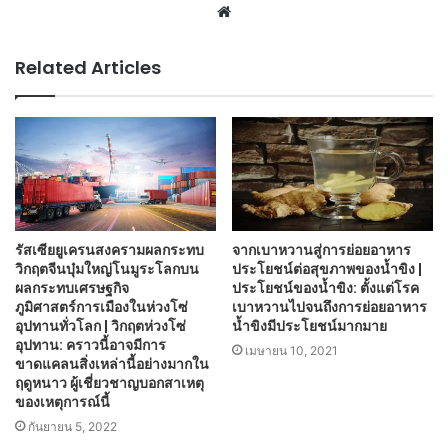
Website
Related Articles
รัสเซียยูเครนสงครามผลกระทบ
จากเบาหวานสู่การย่อยอาหาร
วิกฤตจีนบุ๋มใหญ่โนมูระโลกบน
ประโยชน์ต่อสุขภาพของน้ำขิง |
ผลกระทบเศรษฐกิจ
ประโยชน์ของน้ำขิง: ตั้งแต่โรค
ภูมิศาสตร์การเมืองในห่วงโซ่
เบาหวานไปจนถึงการย่อยอาหาร
อุปทานทั่วโลก | วิกฤตห่วงโซ่
น้ำขิงมีประโยชน์มากมาย
อุปทาน: คราวนี้อาจมีการ
เมษายน 10, 2021
ขาดแคลนสิ่งเหล่านี้อย่างมากใน
ฤดูหนาว ผู้เชี่ยวชาญบอกสาเหตุ
ของเหตุการณ์นี้
กันยายน 5, 2022