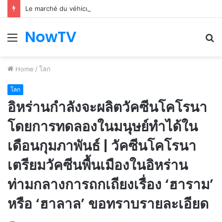
Le marché du véhicule d’occasion en plein essor
NowTV
Menu
S
fo
Home
/
โลก
โลก
อิหร่านกำลังจะผลิตวัคซีนโคโรนา
โดยการทดลองในมนุษย์ทำได้ใน
เดือนกุมภาพันธ์ | วัคซีนโคโรนา
เตรียมวัคซีนพื้นเมืองในอิหร่าน
ท่ามกลางการถกเถียงเรื่อง ‘ฮาราม’
หรือ ‘ฮาลาล’ ขอทราบรายละเอียด