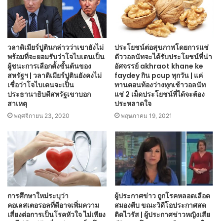
วลาดิเมียร์ปูตินกล่าวว่าเขายังไม่
ประโยชน์ต่อสุขภาพโดยการแช่
พร้อมที่จะยอมรับว่าโจไบเดนเป็น
ตัววอลนัทจะได้รับประโยชน์ที่น่า
ผู้ชนะการเลือกตั้งขั้นต้นของ
อัศจรรย์ akhraot khane ke
สหรัฐฯ | วลาดิเมียร์ปูตินยังคงไม่
faydey กิน pcup ทุกวัน | แค่
เชื่อว่าโจไบเดนจะเป็น
ทานตอนท้องว่างทุกเช้าวอลนัท
ประธานาธิบดีสหรัฐเขาบอก
แช่ 2 เม็ดประโยชน์ที่ได้จะต้อง
สาเหตุ
ประหลาดใจ
พฤศจิกายน 23, 2020
พฤษภาคม 19, 2021
การศึกษาใหม่ระบุว่า
ผู้ประกาศข่าว ถูกโรคหลอดเลือด
คอเลสเตอรอลที่ดีอาจเพิ่มความ
สมองตีบ ขณะวิดีโอประกาศสด
เสี่ยงต่อการเป็นโรคหัวใจ ไม่เพียง
ติดไวรัส | ผู้ประกาศข่าวหญิงเสีย