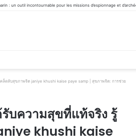
 du véhicule d’occasion en plein essor
ริง รู้เคล็ดลับสุขภาพจิต janiye khushi kaise paye samp | สุขภาพจิต: การช่วย
ด้รับความสุขที่แท้จริง รู้
janiye khushi kaise