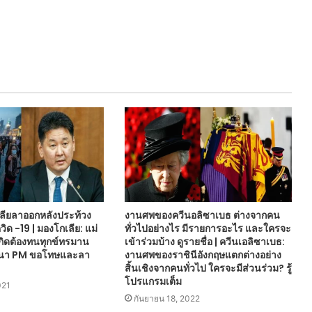
ลียลาออกหลังประท้วง
งานศพของควีนอลิซาเบธ ต่างจากคน
ิด -19 | มองโกเลีย: แม่
ทั่วไปอย่างไร มีรายการอะไร และใครจะ
ิดต้องทนทุกข์ทรมาน
เข้าร่วมบ้าง ดูรายชื่อ | ควีนเอลิซาเบธ:
โรนา PM ขอโทษและลา
งานศพของราชินีอังกฤษแตกต่างอย่าง
สิ้นเชิงจากคนทั่วไป ใครจะมีส่วนร่วม? รู้
โปรแกรมเต็ม
021
กันยายน 18, 2022