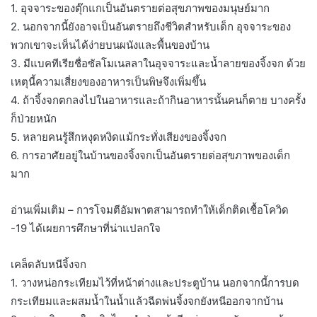
1. อุจจาระของตุ๊กแกเป็นอันตรายต่อสุขภาพของมนุษย์มาก
2. นอกจากนี้ยังอาจเป็นอันตรายถึงชีวิตสำหรับเด็ก อุจจาระของ
พวกเขาจะเห็นได้ง่ายบนผนังและพื้นของบ้าน
3. มีแบคทีเรียชื่อซัลโมเนลลาในอุจจาระและน้ำลายของจิ้งจก ด้วย
เหตุนี้ความเสี่ยงของอาหารเป็นพิษจึงเพิ่มขึ้น
4. ถ้าจิ้งจกตกลงไปในอาหารและถ้ากินอาหารนั้นคนก็ตาย บางครั้ง
ก็ป่วยหนัก
5. หลายคนรู้สึกหงุดหงิดแม้กระทั่งเสียงของจิ้งจก
6. การอาศัยอยู่ในบ้านของจิ้งจกเป็นอันตรายต่อสุขภาพของเด็ก
มาก
อ่านเพิ่มเติม – การโจมตีอัมพาตสามารถทำให้เด็กติดเชื้อโควิด
-19 ได้เผยการศึกษาที่น่าแปลกใจ
เคล็ดลับหนีจิ้งจก
1. วางหน่อกระเทียมไว้ที่หน้าต่างและประตูบ้าน นอกจากนี้การบด
กระเทียมและผสมน้ำในน้ำแล้วฉีดพ่นจิ้งจกยังหนีออกจากบ้าน