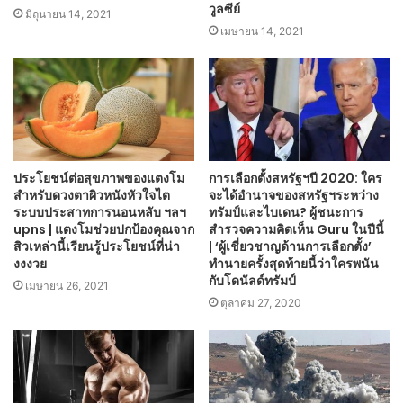
วูลซีย์
มิถุนายน 14, 2021
เมษายน 14, 2021
ประโยชน์ต่อสุขภาพของแตงโม
การเลือกตั้งสหรัฐฯปี 2020: ใคร
สำหรับดวงตาผิวหนังหัวใจไต
จะได้อำนาจของสหรัฐฯระหว่าง
ระบบประสาทการนอนหลับ ฯลฯ
ทรัมป์และไบเดน? ผู้ชนะการ
upns | แตงโมช่วยปกป้องคุณจาก
สำรวจความคิดเห็น Guru ในปีนี้
สิวเหล่านี้เรียนรู้ประโยชน์ที่น่า
| ‘ผู้เชี่ยวชาญด้านการเลือกตั้ง’
งงงวย
ทำนายครั้งสุดท้ายนี้ว่าใครพนัน
กับโดนัลด์ทรัมป์
เมษายน 26, 2021
ตุลาคม 27, 2020