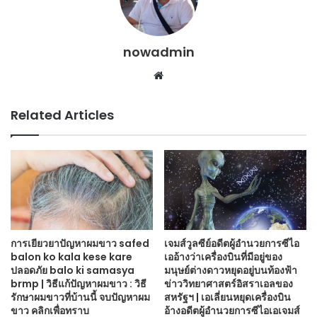
nowadmin
Website
Related Articles
การเยียวยาปัญหาผมขาว safed
เจมส์วูลซีย์อดีตผู้อำนวยการซีไอ
balon ko kala kese kare
เออ้างว่าเครื่องบินที่มีอยู่ของ
ปลอดภัย balo ki samasya
มนุษย์ต่างดาวหยุดอยู่บนท้องฟ้า
brmp | วิธีแก้ปัญหาผมขาว : วิธี
ข่าววิทยาศาสตร์อิสราเอลของ
รักษาผมขาวที่บ้านนี้ จบปัญหาผม
สหรัฐฯ | เอเลี่ยนหยุดเครื่องบิน
ขาว คลิกเพื่อทราบ
อ้างอดีตผู้อำนวยการซีไอเอเจมส์