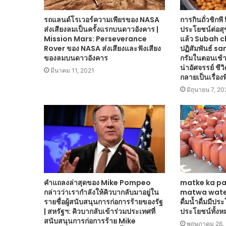
รถแลนด์โรเวอร์ความเพียรของ NASA
การกินถั่วชิกพ
ส่งเสียงลมเป็นครั้งแรกบนดาวอังคาร |
ประโยชน์ต่อสุข
Mission Mars: Perseverance
แล้ว Subah 
Rover ของ NASA ส่งเสียงและฟังเสียง
ปฏิสัมพันธ์ sa
ของลมบนดาวอังคาร
กรัมในตอนเช้า
น่าอัศจรรย์ ชี
มีนาคม 11, 2021
กลายเป็นเรื่องที
มิถุนายน 7, 20
คำแถลงล่าสุดของ Mike Pompeo
matke ka pa
กล่าวว่าเรากำลังให้คิวบากลับมาอยู่ใน
matwa water
รายชื่อผู้สนับสนุนการก่อการร้ายของรัฐ
ดื่มน้ำดื่มมีปร
| สหรัฐฯ: คิวบากลับเข้าร่วมประเทศที่
ประโยชน์ทั้งห
สนับสนุนการก่อการร้าย Mike
พฤษภาคม 26,