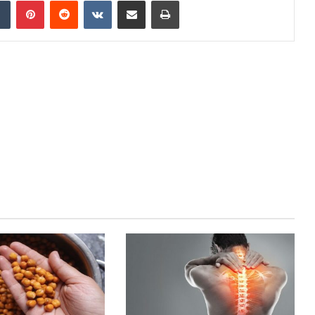
dIn
Tumblr
Pinterest
Reddit
VKontakte
Share via Email
Print