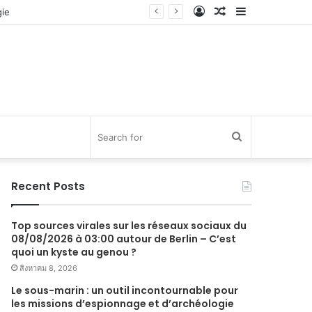
Log
Random
Sidebar
In
Article
Search
for
Recent Posts
Top sources virales sur les réseaux sociaux du
08/08/2026 à 03:00 autour de Berlin – C’est
quoi un kyste au genou ?
สิงหาคม 8, 2026
Le sous-marin : un outil incontournable pour
les missions d’espionnage et d’archéologie