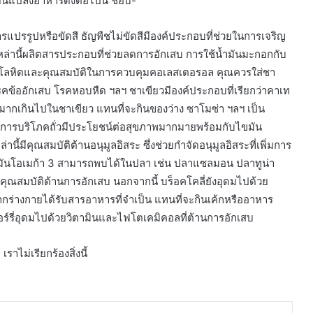
ยนแปลงอาหารดังต่อไปนี้ ชอบ-
ปรรูปหรือขัดสี ธัญพืชไม่ขัดสีมีองค์ประกอบที่ช่วยในการเจริญ
ีเหล่านี้ผลิตสารประกอบที่ช่วยลดการอักเสบ การใช้น้ำมันมะกอกกับ
ดันโลหิตและคุณสมบัติในการควบคุมคอเลสเตอรอล คุณควรใส่ชา
ข้ออักเสบ โรคหอบหืด ฯลฯ ชาเขียวมีองค์ประกอบที่เรียกว่าคาเท
ตาลมากเกินไปในชาเขียว แทนที่จะกินของว่าง ซาโมซ่า ฯลฯ เป็น
อ การบริโภคถั่วมีประโยชน์ต่อสุขภาพมากมายพร้อมกับไขมัน
้มีคุณสมบัติต้านอนุมูลอิสระ ซึ่งช่วยกำจัดอนุมูลอิสระที่เพิ่มการ
ขมันโอเมก้า 3 สามารถพบได้ในปลา เช่น ปลาแซลมอน ปลาทูน่า
มีคุณสมบัติต้านการอักเสบ นอกจากนี้ บร็อคโคลี่ยังอุดมไปด้วย
งจากร่างกายได้รับสารอาหารที่จำเป็น แทนที่จะกินเค้กหรืออาหาร
ร์รี่อุดมไปด้วยวิตามินและไฟโตเคมิคอลที่ต้านการอักเสบ
าไม่เรียกร้องสิ่งนี้