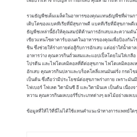
เพื่อบรรเทาจากปัญหาการอักเสบ คุณสามารถทำการเปลี่
รวมธัญพืชเต็มเมล็ดในอาหารของคุณแทนธัญพืชที่ผ่านการแ
เติบโตของแบคทีเรียที่มีสุขภาพดี แบคทีเรียที่มีสุขภาพด
ธัญพืชเหล่านี้ยังให้คุณสมบัติต้านการอักเสบและความ
เขียวแทนโซดาคาร์บอเนตในอาหารของคุณเพื่อป้องกันโรค
ชิน ซึ่งช่วยให้ร่างกายต่อสู้กับการอักเสบ แต่อย่าใส่น้ำ
อาหารว่าง คุณควรกินถั่วผสมและแอปเปิ้ลโดยไม่ใส่เกลื
โปรตีน และไฟโตเคมิคอลที่ดีต่อสุขภาพ ไฟโตเคมิคอลเหล่านี
อักเสบ คุณควรกินปลาและบร็อคโคลี่แทนมันฝรั่ง กรดไ
เป็นต้น ซึ่งถือว่ามีประโยชน์ต่อสุขภาพร่างกาย เพราะมัน
ไฟเบอร์ โฟเลต วิตามินซี อี และวิตามินเค เป็นต้น เนื่อ
หวาน คุณควรกินผลเบอร์รี่ประเภทต่างๆ ผลไม้อย่างผลเบอ
ข้อมูลที่ให้ไว้ที่นี่ไม่ได้ใช้แทนคำแนะนำทางการแพทย์ใดๆ เร