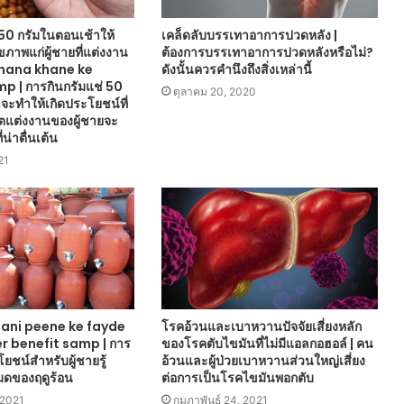
ี 50 กรัมในตอนเช้าให้
เคล็ดลับบรรเทาอาการปวดหลัง |
ภาพแก่ผู้ชายที่แต่งงาน
ต้องการบรรเทาอาการปวดหลังหรือไม่?
chana khane ke
ดังนั้นควรคำนึงถึงสิ่งเหล่านี้
mp | การกินกรัมแช่ 50
ตุลาคม 20, 2020
จะทำให้เกิดประโยชน์ที่
วิตแต่งงานของผู้ชายจะ
่น่าตื่นเต้น
21
ani peene ke fayde
โรคอ้วนและเบาหวานปัจจัยเสี่ยงหลัก
 benefit samp | การ
ของโรคตับไขมันที่ไม่มีแอลกอฮอล์ | คน
ะโยชน์สำหรับผู้ชายรู้
อ้วนและผู้ป่วยเบาหวานส่วนใหญ่เสี่ยง
มดของฤดูร้อน
ต่อการเป็นโรคไขมันพอกตับ
 2021
กุมภาพันธ์ 24, 2021