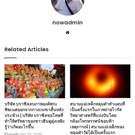
nowadmin
Website
Related Articles
บริษัท บราซิลลบภาพองค์พระ
สนามแม่เหล็กหลุมดำทำแผนที่
พิฆเนศออกจากกางเกงขาสั้นหลัง
เป็นครั้งแรกในภาพถ่ายไวรัส
ประท้วง | บริษัท บราซิลขอโทษที่
วิทยาศาสตร์ที่แบ่งปันโดย
ทำให้ศรัทธาของชาวฮินดูยุ่งเหยิง
กล้องโทรทรรศน์ขอบฟ้า
รู้ว่าเกิดอะไรขึ้น
เหตุการณ์ | สนามแม่เหล็กของ
หลุมดำวัดได้เป็นครั้งแรก
พฤศจิกายน 25, 2020