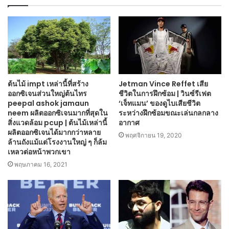
ต้นไม้ impt เหล่านี้ที่สร้าง
Jetman Vince Reffet เสีย
ออกซิเจนส่วนใหญ่ต้นไทร
ชีวิตในการฝึกซ้อม | วินซ์รีเฟต
peepal ashok jamaun
‘เจ็ทแมน’ ของดูไบเสียชีวิต
neem ผลิตออกซิเจนมากที่สุดใน
ระหว่างฝึกซ้อมขณะเล่นกลกลาง
สิ่งแวดล้อม pcup | ต้นไม้เหล่านี้
อากาศ
ผลิตออกซิเจนได้มากกว่าหลาย
พฤศจิกายน 19, 2020
ล้านถังแม้แต่โรงงานใหญ่ ๆ ก็ล้ม
เหลวต่อหน้าพวกเขา
พฤษภาคม 16, 2021