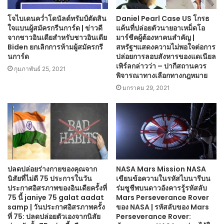
โจไบเดนคว่ำโดนัลด์ทรัมป์ตัดสิน
Daniel Pearl Case US โกรธ
ใจแบนผู้สมัครกรีนการ์ด | ข่าวดี
แค้นที่ปล่อยตัวนายอาเหม็ดโอ
จากชาวอินเดียสำหรับชาวอินเดีย
มาร์ชีคผู้ต้องหาคนสำคัญ |
Biden ยกเลิกการห้ามผู้สมัครกรี
สหรัฐฯแสดงความไม่พอใจต่อการ
นการ์ด
ปล่อยการลอบสังหารของแดเนียล
เพิร์ลกล่าวว่า – ปากีสถานควร
กุมภาพันธ์ 25, 2021
พิจารณาทางเลือกทางกฎหมาย
มกราคม 29, 2021
ปลดปล่อยร่างกายของคุณจาก
NASA Mars Mission NASA
นิสัยที่ไม่ดี 75 ประการในวัน
เขียนข้อความในรหัสไบนารีบน
ประกาศอิสรภาพของอินเดียครั้งที่
ร่มชูชีพบนดาวอังคารรู้รหัสลับ
75 นี้ janiye 75 galat aadat
Mars Perseverance Rover
samp | วันประกาศอิสรภาพครั้ง
ของ NASA | รหัสลับของ Mars
ที่ 75: ปลดปล่อยตัวเองจากนิสัย
Perseverance Rover: