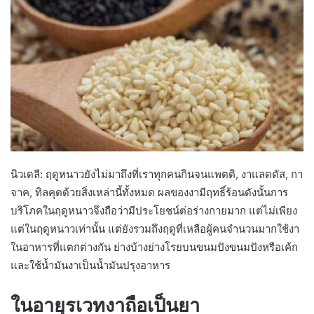
นิวเดลี: ฤดูหนาวยังไม่มาถึงที่เราทุกคนกินจนแพตติ, งาแลดดัส, กา
จาค, ทิลคุตด้วยสิ่งเหล่านี้ทั้งหมด ผลของงามีฤทธิ์ร้อนดังนั้นการ
บริโภคในฤดูหนาวจึงถือว่ามีประโยชน์ต่อร่างกายมาก แต่ไม่เพียง
แต่ในฤดูหนาวเท่านั้น แต่ยังรวมถึงฤดูที่เหลือผู้คนจำนวนมากใช้งา
ในอาหารที่แตกต่างกัน ย่างบ้างย่างโรยบนขนมปังขนมปังหรือเค้ก
และใช้น้ำมันงาเป็นน้ำมันปรุงอาหาร
ในอายุรเวทงาถือเป็นยา