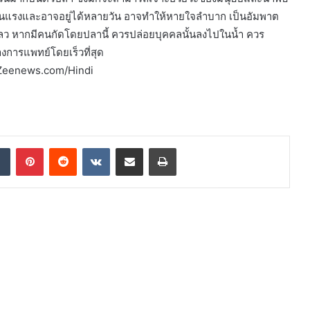
รุนแรงและอาจอยู่ได้หลายวัน อาจทำให้หายใจลำบาก เป็นอัมพาต
เหลว หากมีคนกัดโดยปลานี้ ควรปล่อยบุคคลนั้นลงไปในน้ำ ควร
การแพทย์โดยเร็วที่สุด
ศ Zeenews.com/Hindi
dIn
Tumblr
Pinterest
Reddit
VKontakte
Share via Email
Print