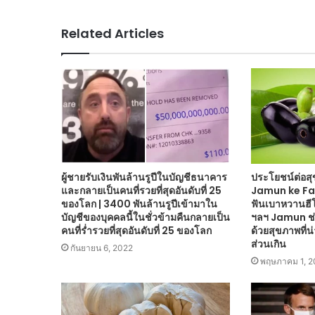
Related Articles
ผู้ชายรับเงินพันล้านรูปีในบัญชีธนาคาร
ประโยชน์ต่อส
และกลายเป็นคนที่รวยที่สุดอันดับที่ 25
Jamun ke Fa
ของโลก | 3400 พันล้านรูปีเข้ามาใน
ฟันเบาหวานฮี
บัญชีของบุคคลนี้ในชั่วข้ามคืนกลายเป็น
ฯลฯ Jamun ช่ว
คนที่ร่ำรวยที่สุดอันดับที่ 25 ของโลก
ด้วยสุขภาพที่น
ส่วนเกิน
กันยายน 6, 2022
พฤษภาคม 1, 2