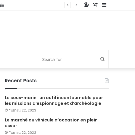
Log
Random
Sidebar
In
Article
Search
for
Recent Posts
Le sous-marin : un outil incontournable pour
les missions d’espionnage et d’archéologie
กันยายน 22, 2023
Le marché du véhicule d’occasion en plein
essor
กันยายน 22, 2023