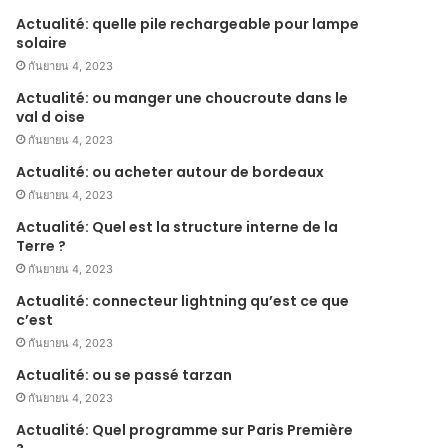
Actualité: quelle pile rechargeable pour lampe
solaire
กันยายน 4, 2023
Actualité: ou manger une choucroute dans le
val d oise
กันยายน 4, 2023
Actualité: ou acheter autour de bordeaux
กันยายน 4, 2023
Actualité: Quel est la structure interne de la
Terre ?
กันยายน 4, 2023
Actualité: connecteur lightning qu’est ce que
c’est
กันยายน 4, 2023
Actualité: ou se passé tarzan
กันยายน 4, 2023
Actualité: Quel programme sur Paris Première