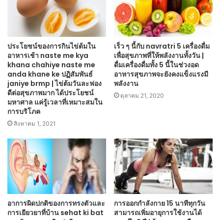
ประโยชน์ของการกินไข่ต้มใน
เร็ว ๆ นี้กับ navratri 5 เครื่องดื่ม
อาหารเช้า naste me kya
เพื่อสุขภาพที่ให้พลังงานทั้งวัน |
khana chahiye naste me
ดื่มเครื่องดื่มทั้ง 5 นี้ในช่วงอด
anda khane ke ปฏิสัมพันธ์
อาหารสุขภาพจะยังคงแข็งแรงมี
janiye brmp | ไข่ต้มวันละฟอง
พลังงาน
ดีต่อสุขภาพมาก ได้ประโยชน์
ตุลาคม 21, 2020
มหาศาล แค่รู้เวลาที่เหมาะสมใน
การบริโภค
สิงหาคม 1, 2021
อาการผิดปกติของการทรงตัวและ
การออกกำลังกาย 15 นาทีทุกวัน
การเยียวยาที่บ้าน sehat ki bat
สามารถเพิ่มอายุการใช้งานได้