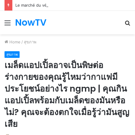
Le marché du véhicule d’occasion en plein essor
NowTV
Menu
S
fo
Home
/
สุขภาพ
สุขภาพ
เมล็ดแอปเปิ้ลอาจเป็นพิษต่อ
ร่างกายของคุณรู้ไหมว่ากาแฟมี
ประโยชน์อย่างไร ngmp | คุณกิน
แอปเปิ้ลพร้อมกับเมล็ดของมันหรือ
ไม่? คุณจะต้องตกใจเมื่อรู้ว่ามันสูญ
เสีย