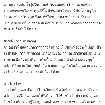
หากคุณเริ่มดื่มน้ำอุ่นในตอนเช้าในขณะท้องว่าง คุณจะเห็นว่า
ระบบการหายใจของคุณดีขึ้น ที่จริงแล้วในขณะที่ดื่มน้ำอุ่นๆ ไอ
ร้อนจะเข้าไปในจมูก ซึ่งจะทำให้จมูกของเราโล่งและยังช่วย
บรรเทาอาการไซนัสอีกด้วย อีกทั้งยังช่วยบรรเทาปัญหาอาการปวด
ศีรษะที่เกิดขึ้นได้ทั่วไป
ช่วยเพิ่มการเผาผลาญ
ดร.อับราร์ มุลตานีกล่าวว่าการดื่มน้ำอุ่นในขณะท้องว่างในตอนเช้า
จะช่วยเพิ่มการเผาผลาญในร่างกายของเราและเผาผลาญไขมันใน
ร่างกาย อีกนัยหนึ่งคือการดื่มน้ำอุ่นในตอนเช้ายังช่วยควบคุมน้ำ
หนักได้อีกด้วย ในทางกลับกัน ถ้ามะนาวถูกบีบในน้ำอุ่นด้วย มะนาว
จะล้างพิษในร่างกายและตับก็จะดีด้วย
ห่างไกลโรค
การดื่มน้ำอุ่นจะเพิ่มการไหลเวียนโลหิตในร่างกายของเรา ซึ่งช่วย
ขจัดความเฉื่อยชา และดังที่ได้กล่าวไว้ข้างต้น ไอน้ำจากน้ำอุ่นจะ
ล้างเมือกที่สะสมอยู่ในจมูกและลำคอของเรา ซึ่งช่วยลดโอกาสของ