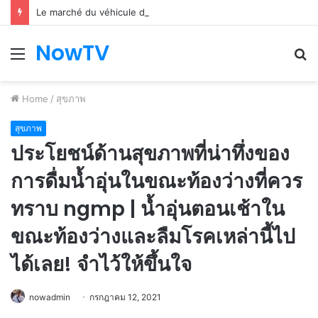
Le marché du véhicule d’occasion en plein essor
NowTV
Menu
S
fo
Home
/
สุขภาพ
สุขภาพ
ประโยชน์ด้านสุขภาพที่น่าทึ่งของ
การดื่มน้ำอุ่นในขณะท้องว่างที่ควร
ทราบ ngmp | น้ำอุ่นตอนเช้าใน
ขณะท้องว่างและลืมโรคเหล่านี้ไป
ได้เลย! จำไว้ให้ขึ้นใจ
nowadmin
กรกฎาคม 12, 2021