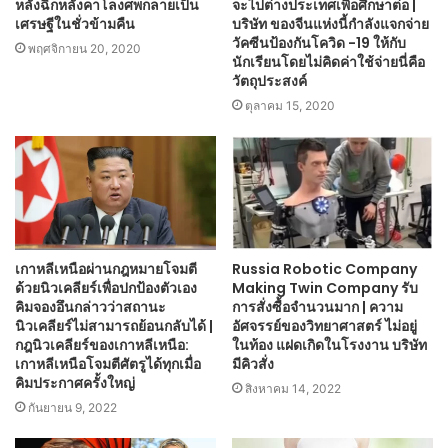
หลังฉีกหลังคาโลงศพกลายเป็น
จะไปต่างประเทศเพื่อศึกษาต่อ |
เศรษฐีในชั่วข้ามคืน
บริษัท ของจีนแห่งนี้กำลังแจกจ่าย
วัคซีนป้องกันโควิด -19 ให้กับ
พฤศจิกายน 20, 2020
นักเรียนโดยไม่คิดค่าใช้จ่ายนี่คือ
วัตถุประสงค์
ตุลาคม 15, 2020
เกาหลีเหนือผ่านกฎหมายโจมตี
Russia Robotic Company
ด้วยนิวเคลียร์เพื่อปกป้องตัวเอง
Making Twin Company รับ
คิมจองอึนกล่าวว่าสถานะ
การสั่งซื้อจำนวนมาก | ความ
นิวเคลียร์ไม่สามารถย้อนกลับได้ |
อัศจรรย์ของวิทยาศาสตร์ ไม่อยู่
กฎนิวเคลียร์ของเกาหลีเหนือ:
ในท้อง แฝดเกิดในโรงงาน บริษัท
เกาหลีเหนือโจมตีศัตรูได้ทุกเมื่อ
มีคิวสั่ง
คิมประกาศครั้งใหญ่
สิงหาคม 14, 2022
กันยายน 9, 2022