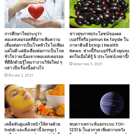
การศึกษาใหม่ระบุว่า
ข่าวสุขภาพประโยชน์ของผล
คอเลสเตอรอลที่ดีอาจเพิ่มความ
เบอร์รี่หรือ jamun ke fayde ใน
เสี่ยงต่อการเป็นโรคหัวใจ ไม่เพียง
ภาษาฮินดี brmp | Health
แต่ไม่ดี แต่ยังเสี่ยงต่อการเป็นโรค
News: ช่วงนี้กินเบอร์รี่แล้วคุณจะ
หัวใจวายเนื่องจากคอเลสเตอรอล
ตกใจเมื่อได้รู้ 5 ประโยชน์เหล่านี้!
ที่ดีอีกด้วยรู้ไหมว่างานวิจัยใหม่ ๆ
พฤษภาคม 5, 2021
กล่าวถึงเรื่องนี้อย่างไร
มีนาคม 2, 2021
เคล็ดลับดูแลผิวหน้าให้สวยด้วย
พบดาวเคราะห์นอกระบบ TOI-
haldi และสิ่งเหล่านี้ brmp |
1231 b ในอวกาศ เพิ่มความหวัง