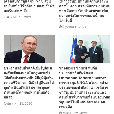
เคล็ดลับการดูแลผิว : ทา 5 สิ่งนี้
ในการรับเมฆน้ำบนดาวเคราะห์
บนใบหน้า ให้กลับมาเปล่งปลั่ง ผิว
ดวงนี้ | ดาวเคราะห์นอกระบบ: พบ
จะเริ่มเปล่งปลั่ง
ทางเลือกของโลกในอวกาศ! เพิ่ม
ความหวังในการพบเมฆน้ำบน
สิงหาคม 13, 2021
โลกใบนี้
มิถุนายน 11, 2021
ประธานาธิบดีวลาดิเมียร์ปูตินข
Shehbaz Sharif พบกับ
องรัสเซียลงนามในกฎหมายที่จะ
ประธานาธิบดีฝรั่งเศส
ให้อดีตประธานาธิบดีมีภูมิคุ้มกัน
Emmanuel Macron นอกรอบ
ตลอดชีวิต | วลาดิเมียร์ปูตินจะไม่
การประชุม UNGA นโยบายต่าง
ถูกดำเนินคดีแม้ว่าเขาจะถูกลด
ประเทศของปากีสถาน | เชห์บาซ
ตำแหน่งก็ตามกฎหมายใหม่ดัง
ชารีฟ: อิมรานทำระยะห่างแล้ว
กล่าว
ตอนนี้ชาห์บาซพบเพื่อนของนายก
รัฐมนตรีโมดี แผนลับของ PAK
ธันวาคม 23, 2020
ถอดรหัส
กันยายน 22, 2022