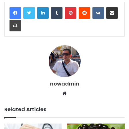
LinkedIn
Tumblr
Pinterest
Reddit
VKontakte
Share via Email
Print
nowadmin
Website
Related Articles