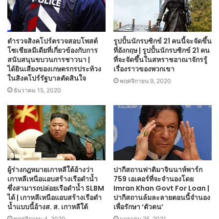
ตำรวจสิงคโปร์ตรวจสอบโพสต์
รูปปั้นนักรบซิกข์ 21 คนนี้จะจัดขึ้น
โซเชียลมีเดียที่เกี่ยวข้องกับการ
ที่อังกฤษ | รูปปั้นนักรบซิกข์ 21 คน
สนับสนุนขบวนการชาวนา |
ที่จะจัดขึ้นในสหราชอาณาจักรรู้
ได้ยินเสียงของเกษตรกรประท้วง
เรื่องราวของพวกเขา
ในสิงคโปร์รัฐบาลตัดสินใจ
พฤศจิกายน 9, 2020
ธันวาคม 15, 2020
ผู้ร่างกฎหมายเกาหลีใต้อ้างว่า
ปากีสถานฟาติมาจินนาห์พาร์ก
เกาหลีเหนือแอบสร้างเรือดำน้ำ
759 เอเคอร์ที่จะจำนองโดย
ซึ่งสามารถปล่อยเรือดำน้ำ SLBM
Imran Khan Govt For Loan |
ได้ | เกาหลีเหนือแอบสร้างเรือดำ
ปากีสถานล้มละลายตอนนี้จำนอง
น้ำแบบนี้อ้างส. ส. เกาหลีใต้
เพื่อรักษา ‘ตัวตน’
พฤศจิกายน 4, 2020
มกราคม 25, 2021