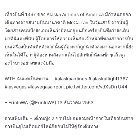
เที่ยวบินที่ 1367 ของ Alaska Airlines of America มีกำหนดออก
เดินทางจากสนามบินนานาชาติ McCarran ในวันเสาร์ จากนั้นผู้
โดยสารคนหนึ่งสังเกตเห็นว่ามีคนอยู่บนปีกเครื่องบินซึ่งกำลังเดิน
มาที่นี่และที่นั่น ผู้โดยสารให้ความเห็นกับเจ้าหน้าที่ของสายการบิน
บนเครื่องบินทันทีหลังจากนั้นผู้ต้องหาก็ถูกนำตัวลงมา นอกจากนี้ยัง
เห็นในวิดีโอว่าผู้ต้องหาหลังจากเดินไปสักพักก็นั่งลงช้าๆแล้วพูด
อะไรบางอย่างขณะจับมือ
WTH ฉันแค่เป็นพยาน … #alaskaairlines # alaskaflight1367
#lasvegas #lasvegasairport pic.twitter.com/vdXsDrrU44
– ErinInWA (@ErinInWA) 13 ธันวาคม 2563
อ่านเพิ่มเติม – เด็กหญิง 2 ขวบไม่ยอมสวมหน้ากากในเที่ยวบินสาย
การบินยูไนเต็ดแอร์ไลน์กีดกันไม่ให้คู่รักเดินทาง