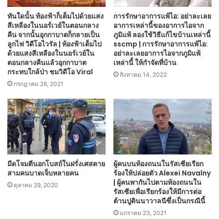
ทันใดนั้น ท้องฟ้าก็เต็มไปด้วยแสง
การรักษาอาการแพ้ไอ: อย่าละเลย
สีเหลืองในนอร์เวย์ในตอนกลาง
อาการเหล่านี้ของอาการไอจาก
คืน จากนั้นอุกกาบาตก็กลายเป็น
ภูมิแพ้ ลองใช้วิธีแก้ไขบ้านเหล่านี้
ลูกไฟ วิดีโอไวรัล | ท้องฟ้าเต็มไป
sscmp | การรักษาอาการแพ้ไอ:
ด้วยแสงสีเหลืองในนอร์เวย์ใน
อย่าละเลยอาการไอจากภูมิแพ้
ตอนกลางคืนแล้วอุกกาบาต
เหล่านี้ ให้กำจัดที่บ้าน
กระทบใกล้ป่า ชมวิดีโอ Viral
สิงหาคม 14, 2022
กรกฎาคม 26, 2021
มีดโจมตีนอกโบสถ์ในฝรั่งเศสตาย
ผู้คนบนท้องถนนในรัสเซียเรียก
สามคนบาดเจ็บหลายคน
ร้องให้ปล่อยตัว Alexei Navalny
| ผู้คนพากันไปตามท้องถนนใน
ตุลาคม 29, 2020
รัสเซียเพื่อเรียกร้องให้มีการต่อ
ต้านปูตินนาวาลนีซึ่งเป็นกรณีนี้
มกราคม 23, 2021