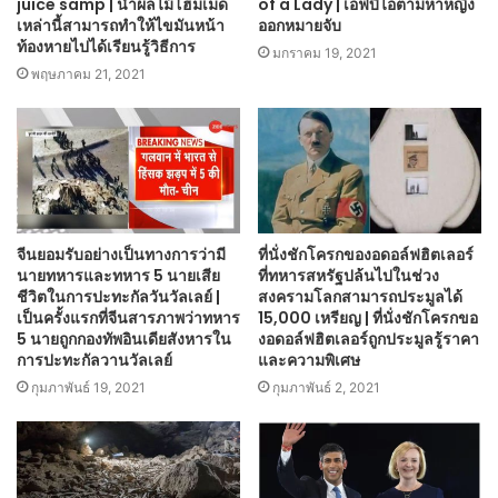
juice samp | น้ำผลไม้โฮมเมด
of a Lady | เอฟบีไอตามหาหญิง
เหล่านี้สามารถทำให้ไขมันหน้า
ออกหมายจับ
ท้องหายไปได้เรียนรู้วิธีการ
มกราคม 19, 2021
พฤษภาคม 21, 2021
จีนยอมรับอย่างเป็นทางการว่ามี
ที่นั่งชักโครกของอดอล์ฟฮิตเลอร์
นายทหารและทหาร 5 นายเสีย
ที่ทหารสหรัฐปล้นไปในช่วง
ชีวิตในการปะทะกัลวันวัลเลย์ |
สงครามโลกสามารถประมูลได้
เป็นครั้งแรกที่จีนสารภาพว่าทหาร
15,000 เหรียญ | ที่นั่งชักโครกขอ
5 นายถูกกองทัพอินเดียสังหารใน
งอดอล์ฟฮิตเลอร์ถูกประมูลรู้ราคา
การปะทะกัลวานวัลเลย์
และความพิเศษ
กุมภาพันธ์ 19, 2021
กุมภาพันธ์ 2, 2021