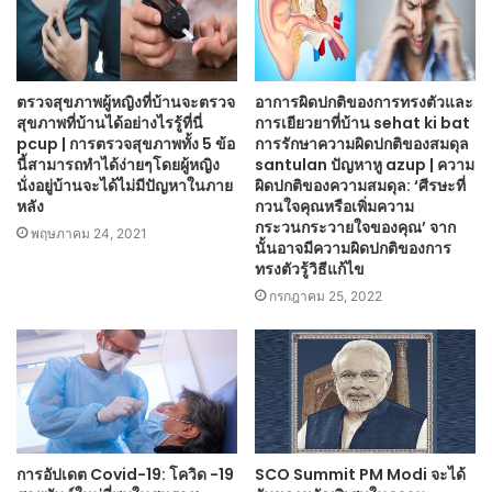
ตรวจสุขภาพผู้หญิงที่บ้านจะตรวจ
อาการผิดปกติของการทรงตัวและ
สุขภาพที่บ้านได้อย่างไรรู้ที่นี่
การเยียวยาที่บ้าน sehat ki bat
pcup | การตรวจสุขภาพทั้ง 5 ข้อ
การรักษาความผิดปกติของสมดุล
นี้สามารถทำได้ง่ายๆโดยผู้หญิง
santulan ปัญหาหู azup | ความ
นั่งอยู่บ้านจะได้ไม่มีปัญหาในภาย
ผิดปกติของความสมดุล: ‘ศีรษะที่
หลัง
กวนใจคุณหรือเพิ่มความ
กระวนกระวายใจของคุณ’ จาก
พฤษภาคม 24, 2021
นั้นอาจมีความผิดปกติของการ
ทรงตัวรู้วิธีแก้ไข
กรกฎาคม 25, 2022
การอัปเดต Covid-19: โควิด -19
SCO Summit PM Modi จะได้