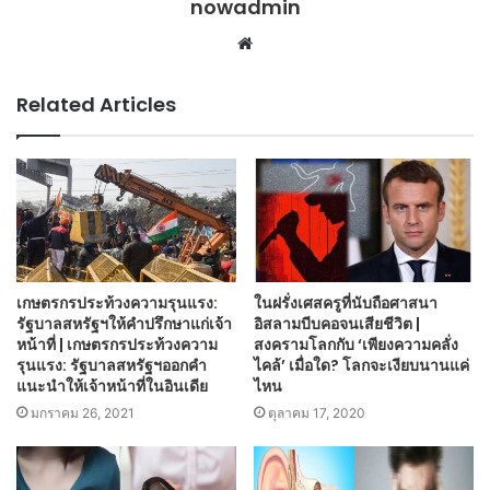
nowadmin
Website
Related Articles
เกษตรกรประท้วงความรุนแรง:
ในฝรั่งเศสครูที่นับถือศาสนา
รัฐบาลสหรัฐฯให้คำปรึกษาแก่เจ้า
อิสลามบีบคอจนเสียชีวิต |
หน้าที่ | เกษตรกรประท้วงความ
สงครามโลกกับ ‘เพียงความคลั่ง
รุนแรง: รัฐบาลสหรัฐฯออกคำ
ไคล้’ เมื่อใด? โลกจะเงียบนานแค่
แนะนำให้เจ้าหน้าที่ในอินเดีย
ไหน
มกราคม 26, 2021
ตุลาคม 17, 2020