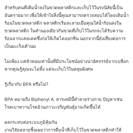
สำหรับคนที่เติมน้ำลงในขวดพลาสติกและเก็บไว้ในรถนิสัยนี้เป็น
อันตรายมาก เพื่อให้เข้าใจสิ่งนี้คุณสามารถตรวจสอบได้โดยเติมน้ำ
ร้อนในขวดพลาสติก พลาสติกเริ่มละลายเมื่อคุณใส่น้ำร้อนลงใน
ขวดพลาสติก ในทำนองเดียวกันขวดที่เก็บไว้ในรถจะได้รับความ
ร้อนจากแสงแดดซึ่งก่อให้เกิดไดออกซิน นอกจากนี้ยังเสี่ยงต่อการ
เป็นมะเร็งเต้านม
ไม่เพียง แต่หัวหอมเท่านั้นที่มีประโยชน์อย่างน่าอัศจรรย์จากเปลือก
หากคุณรู้คุณจะไม่ทิ้ง แต่จะเก็บไว้ในหลุมฝังศพ
รู้เกี่ยวกับ BPA หรือไม่?
BPA หมายถึง Biphenyl A. สารเคมีนี้ทำลายร่างกาย ปัญหาเช่น
โรคเบาหวานโรคอ้วนภาวะเจริญพันธุ์อาจเกิดขึ้นได้
ผลกระทบต่อระบบภูมิคุ้มกัน
งานวิจัยหลายชิ้นเผยว่าการดื่มน้ำที่เก็บไว้ในขวดพลาสติกทำให้