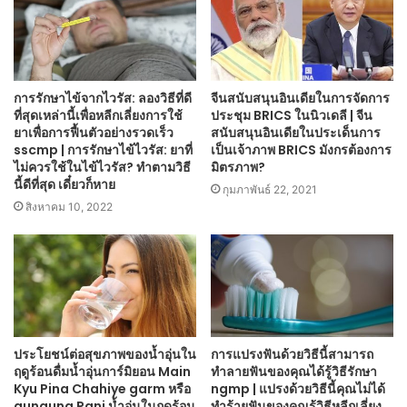
การรักษาไข้จากไวรัส: ลองวิธีที่ดี
จีนสนับสนุนอินเดียในการจัดการ
ที่สุดเหล่านี้เพื่อหลีกเลี่ยงการใช้
ประชุม BRICS ในนิวเดลี | จีน
ยาเพื่อการฟื้นตัวอย่างรวดเร็ว
สนับสนุนอินเดียในประเด็นการ
sscmp | การรักษาไข้ไวรัส: ยาที่
เป็นเจ้าภาพ BRICS มังกรต้องการ
ไม่ควรใช้ในไข้ไวรัส? ทำตามวิธี
มิตรภาพ?
นี้ดีที่สุด เดี๋ยวก็หาย
กุมภาพันธ์ 22, 2021
สิงหาคม 10, 2022
ประโยชน์ต่อสุขภาพของน้ำอุ่นใน
การแปรงฟันด้วยวิธีนี้สามารถ
ฤดูร้อนดื่มน้ำอุ่นการ์มิยอน Main
ทำลายฟันของคุณได้รู้วิธีรักษา
Kyu Pina Chahiye garm หรือ
ngmp | แปรงด้วยวิธีนี้คุณไม่ได้
gunguna Pani น้ำอุ่นในฤดูร้อน
ทำร้ายฟันของคุณรู้วิธีหลีกเลี่ยง