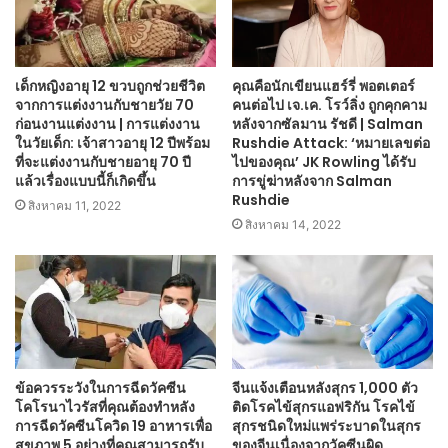
เด็กหญิงอายุ 12 ขวบถูกช่วยชีวิต
คุณคือนักเขียนแฮร์รี่ พอตเตอร์
จากการแต่งงานกับชายวัย 70
คนต่อไป เจ.เค. โรว์ลิ่ง ถูกคุกคาม
ก่อนงานแต่งงาน | การแต่งงาน
หลังจากซัลมาน รัชดี | Salman
ในวัยเด็ก: เจ้าสาวอายุ 12 ปีพร้อม
Rushdie Attack: ‘หมายเลขต่อ
ที่จะแต่งงานกับชายอายุ 70 ​​ปี
ไปของคุณ’ JK Rowling ได้รับ
แล้วเรื่องแบบนี้ก็เกิดขึ้น
การขู่ฆ่าหลังจาก Salman
Rushdie
สิงหาคม 11, 2022
สิงหาคม 14, 2022
ข้อควรระวังในการฉีดวัคซีน
จีนแจ้งเตือนหลังสุกร 1,000 ตัว
โคโรนาไวรัสที่คุณต้องทำหลัง
ติดโรคไข้สุกรแอฟริกัน โรคไข้
การฉีดวัคซีนโควิด 19 อาหารเพื่อ
สุกรชนิดใหม่แพร่ระบาดในสุกร
สุขภาพ 5 อย่างที่คุณสามารถรับ
ของจีนเนื่องจากวัคซีนผิด