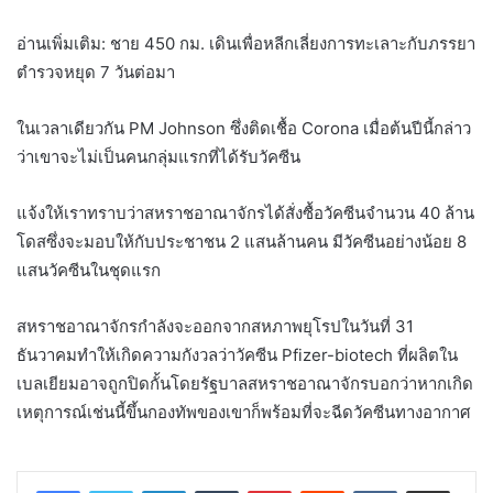
อ่านเพิ่มเติม: ชาย 450 กม. เดินเพื่อหลีกเลี่ยงการทะเลาะกับภรรยา
ตำรวจหยุด 7 วันต่อมา
ในเวลาเดียวกัน PM Johnson ซึ่งติดเชื้อ Corona เมื่อต้นปีนี้กล่าว
ว่าเขาจะไม่เป็นคนกลุ่มแรกที่ได้รับวัคซีน
แจ้งให้เราทราบว่าสหราชอาณาจักรได้สั่งซื้อวัคซีนจำนวน 40 ล้าน
โดสซึ่งจะมอบให้กับประชาชน 2 แสนล้านคน มีวัคซีนอย่างน้อย 8
แสนวัคซีนในชุดแรก
สหราชอาณาจักรกำลังจะออกจากสหภาพยุโรปในวันที่ 31
ธันวาคมทำให้เกิดความกังวลว่าวัคซีน Pfizer-biotech ที่ผลิตใน
เบลเยียมอาจถูกปิดกั้นโดยรัฐบาลสหราชอาณาจักรบอกว่าหากเกิด
เหตุการณ์เช่นนี้ขึ้นกองทัพของเขาก็พร้อมที่จะฉีดวัคซีนทางอากาศ
LinkedIn
Tumblr
Pinterest
Reddit
VKontakte
Share via Email