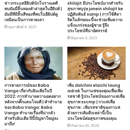
ข่าวกระแสอียิปต์นักโบราณคดี
shilajit มีประโยชน์มากสำหรับ
พบมัมมี่ลิ้นทองคำล่าสุดในอียิปต์ |
สุขภาพบุรุษ janein shilajit ke
มัมมี่ที่มีลิ้นสีทองที่พบในอียิปต์ดู
ปฏิสัมพันธ์ samp | การใช้ศิลา
เหมือนเป็นการคาดเดา
จิตในลักษณะนี้จะช่วยเพิ่มความ
แข็งแกร่งของผู้ชาย รู้ถึง
กุมภาพันธ์ 4, 2021
ประโยชน์ที่น่าอัศจรรย์
มิถุนายน 3, 2021
การคาดการณ์ของ Baba
เพิ่ม dalchini elaichi laung
Vanga เกี่ยวกับอินเดียในปี
adrak ในกาแฟของคุณเพื่อเพิ่ม
2022: การทำนายความอดอยาก
รสชาติ รู้ประโยชน์ของกาแฟเพื่อ
หลังจากตั๊กแตนโจมตี | คำทำนาย
สุขภาพ sscmp | กาแฟเพื่อ
ของ Baba Vanga: Baba
สุขภาพ : เพิ่มรสชาติของกาแฟ
Vanga ทำนายเรื่องที่น่ากลัว
ด้วยการเติมสิ่งเหล่านี้เป็น
สำหรับอินเดีย ปีนี้ปัญหาใหญ่จะ
ประโยชน์ต่อสุขภาพของคุณ
มาถึง!
กันยายน 20, 2022