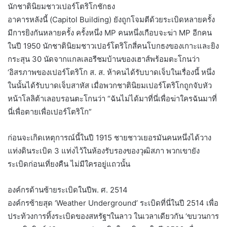
นักชาตินิยมชาวเปอร์โตริโกชักธง
อาคารหลังนี้ (Capitol Building) ยังถูกโจมตีด้วยระเบิดหลายครั้ง
มีการยิงกันหลายครั้ง ครั้งหนึ่ง MP คนหนึ่งเกือบจะฆ่า MP อีกคน
ในปี 1950 นักชาตินิยมชาวเปอร์โตริโกสี่คนโบกธงของเกาะและยิง
กระสุน 30 นัดจากแกลเลอรีชมบ้านของเฮาส์พร้อมตะโกนว่า
‘อิสรภาพของเปอร์โตริโก ส. ส. ห้าคนได้รับบาดเจ็บในเรื่องนี้ หนึ่ง
ในนั้นได้รับบาดเจ็บสาหัส เมื่อพวกชาตินิยมเปอร์โตริโกถูกจับหัว
หน้าโลลิต้าเลอบรอนตะโกนว่า “ฉันไม่ได้มาที่นี่เพื่อฆ่าใครฉันมาที่
นี่เพื่อตายเพื่อเปอร์โตริโก”
ก่อนจะเกิดเหตุการณ์นี้ในปี 1915 ชายชาวเยอรมันคนหนึ่งได้วาง
แท่งดินระเบิด 3 แท่งไว้ในห้องรับรองของวุฒิสภา พวกเขายัง
ระเบิดก่อนเที่ยงคืน ไม่มีใครอยู่แถวนั้น
องค์กรด้านซ้ายระเบิดในปีพ. ศ. 2514
องค์กรซ้ายสุด ‘Weather Underground’ ระเบิดที่นี่ในปี 2514 เพื่อ
ประท้วงการทิ้งระเบิดของสหรัฐฯในลาว ในเวลาเดียวกัน ‘ขบวนการ