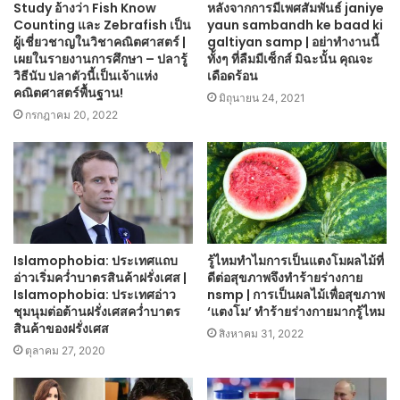
Study อ้างว่า Fish Know
หลังจากการมีเพศสัมพันธ์ janiye
Counting และ Zebrafish เป็น
yaun sambandh ke baad ki
ผู้เชี่ยวชาญในวิชาคณิตศาสตร์ |
galtiyan samp | อย่าทำงานนี้
เผยในรายงานการศึกษา – ปลารู้
ทั้งๆ ที่ลืมมีเซ็กส์ มิฉะนั้น คุณจะ
วิธีนับ ปลาตัวนี้เป็นเจ้าแห่ง
เดือดร้อน
คณิตศาสตร์พื้นฐาน!
มิถุนายน 24, 2021
กรกฎาคม 20, 2022
Islamophobia: ประเทศแถบ
รู้ไหมทำไมการเป็นแตงโมผลไม้ที่
อ่าวเริ่มคว่ำบาตรสินค้าฝรั่งเศส |
ดีต่อสุขภาพจึงทำร้ายร่างกาย
Islamophobia: ประเทศอ่าว
nsmp | การเป็นผลไม้เพื่อสุขภาพ
ชุมนุมต่อต้านฝรั่งเศสคว่ำบาตร
‘แตงโม’ ทำร้ายร่างกายมากรู้ไหม
สินค้าของฝรั่งเศส
สิงหาคม 31, 2022
ตุลาคม 27, 2020