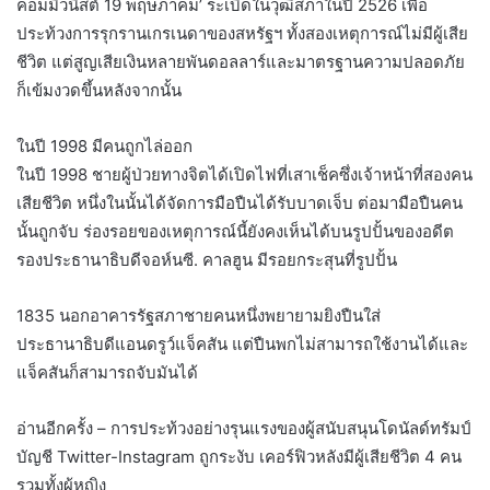
คอมมิวนิสต์ 19 พฤษภาคม’ ระเบิดในวุฒิสภาในปี 2526 เพื่อ
ประท้วงการรุกรานเกรเนดาของสหรัฐฯ ทั้งสองเหตุการณ์ไม่มีผู้เสีย
ชีวิต แต่สูญเสียเงินหลายพันดอลลาร์และมาตรฐานความปลอดภัย
ก็เข้มงวดขึ้นหลังจากนั้น
ในปี 1998 มีคนถูกไล่ออก
ในปี 1998 ชายผู้ป่วยทางจิตได้เปิดไฟที่เสาเช็คซึ่งเจ้าหน้าที่สองคน
เสียชีวิต หนึ่งในนั้นได้จัดการมือปืนได้รับบาดเจ็บ ต่อมามือปืนคน
นั้นถูกจับ ร่องรอยของเหตุการณ์นี้ยังคงเห็นได้บนรูปปั้นของอดีต
รองประธานาธิบดีจอห์นซี. คาลฮูน มีรอยกระสุนที่รูปปั้น
1835 นอกอาคารรัฐสภาชายคนหนึ่งพยายามยิงปืนใส่
ประธานาธิบดีแอนดรูว์แจ็คสัน แต่ปืนพกไม่สามารถใช้งานได้และ
แจ็คสันก็สามารถจับมันได้
อ่านอีกครั้ง – การประท้วงอย่างรุนแรงของผู้สนับสนุนโดนัลด์ทรัมป์
บัญชี Twitter-Instagram ถูกระงับ เคอร์ฟิวหลังมีผู้เสียชีวิต 4 คน
รวมทั้งผู้หญิง