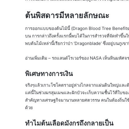
ต้นพิสดารมีหลายลักษณะ
การออกแบบของต้นไม้นี้ (Dragon Blood Tree Benefits
บน การกล่าวถึงครั้งแรกนี้พบได้ในการสำรวจที่จัดทำขึ้นใ
พบต้นไม้เหล่านี้เรียกว่าป่า ‘Dragonblade’ ซึ่งอยู่บนภูเ
อ่านเพิ่มเติม – รถแลนด์โรเวอร์ของ NASA เห็นหินมหัศจ
พิเศษทางการเงิน
จริงๆแล้วเกาะโซโคตราอยู่ห่างไกลจากแผ่นดินใหญ่และด้วยเ
แค่นี้ในช่วงมรสุมเมฆและฝักบัวจะเก็บความชื้นไว้ที่ใบขอ
สำคัญทางเศรษฐกิจมานานหลายศตวรรษ คนในท้องถิ่นใช้เ
ด้วย
ทำไมต้นเลือดมังกรถึงกลายเป็น