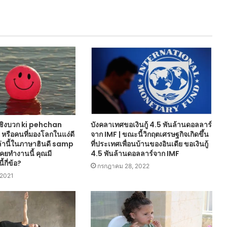
เชิงบวก ki pehchan
บังคลาเทศขอเงินกู้ 4.5 พันล้านดอลลาร์
รือคนที่มองโลกในแง่ดี
จาก IMF | ขณะนี้วิกฤตเศรษฐกิจเกิดขึ้น
หล่านี้ในภาษาฮินดี samp
ที่ประเทศเพื่อนบ้านของอินเดีย ขอเงินกู้
คยทำงานนี้ คุณมี
4.5 พันล้านดอลลาร์จาก IMF
้กี่ข้อ?
กรกฎาคม 28, 2022
 2021