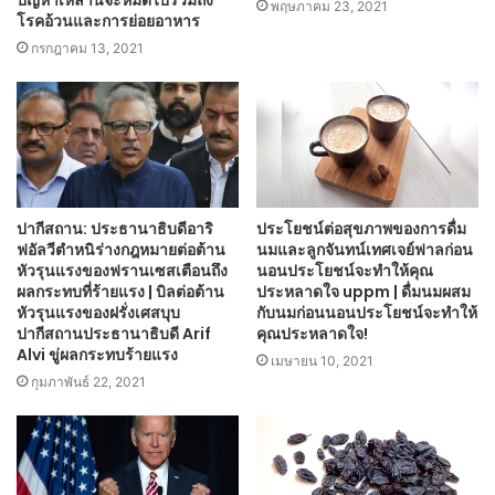
ปัญหาเหล่านี้จะหมดไปรวมถึง
พฤษภาคม 23, 2021
โรคอ้วนและการย่อยอาหาร
กรกฎาคม 13, 2021
ปากีสถาน: ประธานาธิบดีอาริ
ประโยชน์ต่อสุขภาพของการดื่ม
ฟอัลวีตำหนิร่างกฎหมายต่อต้าน
นมและลูกจันทน์เทศเจย์ฟาลก่อน
หัวรุนแรงของฟรานเซสเตือนถึง
นอนประโยชน์จะทำให้คุณ
ผลกระทบที่ร้ายแรง | บิลต่อต้าน
ประหลาดใจ uppm | ดื่มนมผสม
หัวรุนแรงของฝรั่งเศสบุบ
กับนมก่อนนอนประโยชน์จะทำให้
ปากีสถานประธานาธิบดี Arif
คุณประหลาดใจ!
Alvi ขู่ผลกระทบร้ายแรง
เมษายน 10, 2021
กุมภาพันธ์ 22, 2021