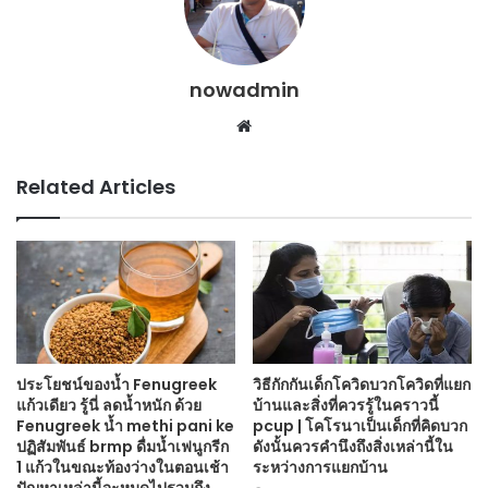
nowadmin
Website
Related Articles
ประโยชน์ของน้ำ Fenugreek
วิธีกักกันเด็กโควิดบวกโควิดที่แยก
แก้วเดียว รู้นี่ ลดน้ำหนัก ด้วย
บ้านและสิ่งที่ควรรู้ในคราวนี้
Fenugreek น้ำ methi pani ke
pcup | โคโรนาเป็นเด็กที่คิดบวก
ปฏิสัมพันธ์ brmp ดื่มน้ำเฟนูกรีก
ดังนั้นควรคำนึงถึงสิ่งเหล่านี้ใน
1 แก้วในขณะท้องว่างในตอนเช้า
ระหว่างการแยกบ้าน