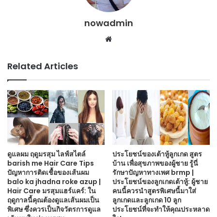
nowadmin
Website
Related Articles
ดูแลผม ฤดูมรสุม ไลฟ์สไตล์
ประโยชน์ของเต้าหู้ลูกเกด สูตร
barish me Hair Care Tips
บ้าน เพื่อสุขภาพของผู้ชาย รู้นี่
ปัญหาการติดเชื้อของเส้นผม
รักษาปัญหาทางเพศ brmp |
balo ka jhadna roke azup |
ประโยชน์ของลูกเกดเต้าหู้: ผู้ชาย
Hair Care มรสุมแฮร์แคร์: ใน
คนนี้ควรนำสูตรพิเศษนี้มาใส่
ฤดูกาลนี้คุณต้องดูแลเส้นผมเป็น
ลูกเกดและลูกเกด 10 ลูก
พิเศษ ซึ่งควรเป็นกิจวัตรการดูแล
ประโยชน์ที่จะทำให้คุณประหลาด