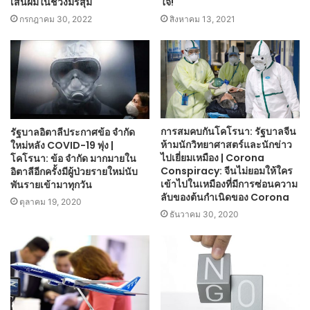
เส้นผมในช่วงมรสุม
ใจ!
กรกฎาคม 30, 2022
สิงหาคม 13, 2021
การสมคบกันโคโรนา: รัฐบาลจีน
รัฐบาลอิตาลีประกาศข้อ จำกัด
ห้ามนักวิทยาศาสตร์และนักข่าว
ใหม่หลัง COVID-19 พุ่ง |
ไปเยี่ยมเหมือง | Corona
โคโรนา: ข้อ จำกัด มากมายใน
Conspiracy: จีนไม่ยอมให้ใคร
อิตาลีอีกครั้งมีผู้ป่วยรายใหม่นับ
เข้าไปในเหมืองที่มีการซ่อนความ
พันรายเข้ามาทุกวัน
ลับของต้นกำเนิดของ Corona
ตุลาคม 19, 2020
ธันวาคม 30, 2020