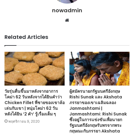
nowadmin
Website
Related Articles
วัยรุ่นตื่นขึ้นมาหลังจากอาการ
ผู้สมัครนายกรัฐมนตรีอังกฤษ
โคม่า 62 วันหลังจากได้ยินคำว่า
Rishi Sunak และ Akshata
Chicken Fillet พี่ชายของเขาล้อ
ภรรยาของเขาเฉลิมฉลอง
เล่นกับเขา | หนุ่มโคม่า 62 วัน
Janmashtami |
หลังได้ยิน ‘2 คำ’ รู้เรื่องเต็ม ๆ
Janmashtami: Rishi Sunak
ซึ่งอยู่ในการแข่งขันเพื่อนายก
พฤศจิกายน 9, 2020
รัฐมนตรีอังกฤษรับพรจากพระ
กฤษณะกับภรรยา Akshata