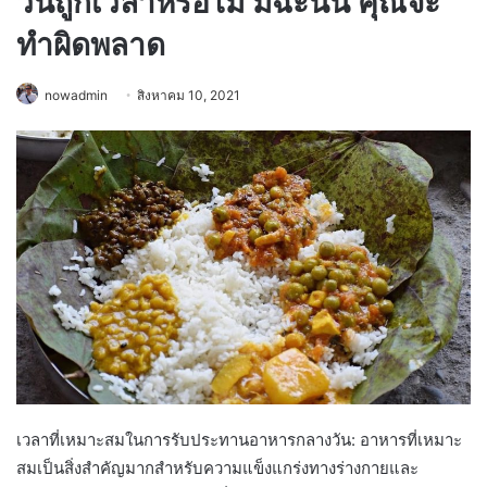
วันถูกเวลาหรือไม่ มิฉะนั้น คุณจะ
ทำผิดพลาด
nowadmin
สิงหาคม 10, 2021
เวลาที่เหมาะสมในการรับประทานอาหารกลางวัน: อาหารที่เหมาะ
สมเป็นสิ่งสำคัญมากสำหรับความแข็งแกร่งทางร่างกายและ