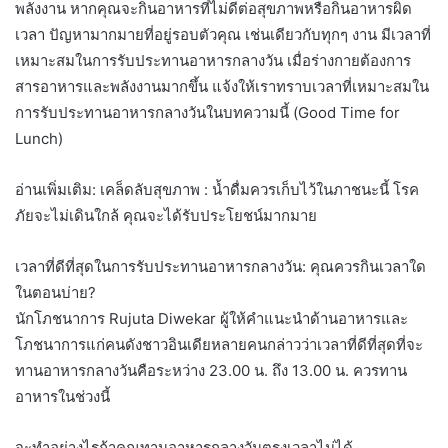
พลังงาน หากคุณจะกินอาหารที่ไม่ดีต่อสุขภาพหรือกินอาหารผิด
เวลา ปัญหามากมายที่อยู่รอบตัวคุณ เช่นเดียวกับทุกๆ งาน มีเวลาที่
เหมาะสมในการรับประทานอาหารกลางวัน เมื่อร่างกายต้องการ
สารอาหารและพลังงานมากขึ้น แจ้งให้เราทราบเวลาที่เหมาะสมใน
การรับประทานอาหารกลางวันในบทความนี้ (Good Time for
Lunch)
อ่านเพิ่มเติม: เคล็ดลับสุขภาพ : น้ำดื่มควรเก็บไว้ในภาชนะนี้ โรค
ภัยจะไม่เดินใกล้ คุณจะได้รับประโยชน์มากมาย
เวลาที่ดีที่สุดในการรับประทานอาหารกลางวัน: คุณควรกินเวลาใด
ในตอนบ่าย?
นักโภชนาการ Rujuta Diwekar ผู้ให้คำแนะนำด้านอาหารและ
โภชนาการแก่คนดังชาวอินเดียหลายคนกล่าวว่าเวลาที่ดีที่สุดที่จะ
ทานอาหารกลางวันคือระหว่าง 23.00 น. ถึง 13.00 น. ควรทาน
อาหารในช่วงนี้
จะทำอย่างไรถ้าคุณทานอาหารกลางวันตรงเวลาไม่ได้