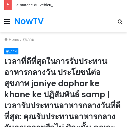
Le marché du véhicule d’occasion en plein essor
NowTV
Menu
S
fo
Home
/
สุขภาพ
สุขภาพ
เวลาที่ดีที่สุดในการรับประทาน
อาหารกลางวัน ประโยชน์ต่อ
สุขภาพ janiye dophar ke
khane ke ปฏิสัมพันธ์ samp |
เวลารับประทานอาหารกลางวันที่ดี
ที่สุด: คุณรับประทานอาหารกลาง