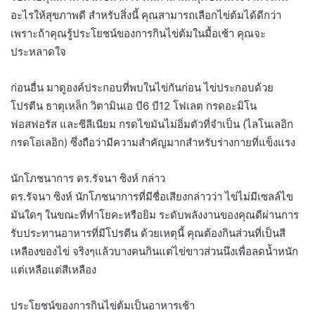
อะไรให้สุขภาพดี สำหรับสิ่งนี้ คุณสามารถเลือกไข่ต้มได้ดีกว่า
เพราะถ้าคุณรู้ประโยชน์ของการกินไข่ต้มในมื้อเช้า คุณจะ
ประหลาดใจ
ก่อนอื่น มาดูองค์ประกอบที่พบในไข่กันก่อน ไข่ประกอบด้วย
โปรตีน ธาตุเหล็ก วิตามินเอ บี6 บี12 โฟเลต กรดอะมิโน
ฟอสฟอรัส และซีลีเนียม กรดไขมันไม่อิ่มตัวที่จำเป็น (ไลโนเลอิก
กรดโอเลอิก) ซึ่งถือว่ามีความสำคัญมากสำหรับร่างกายที่แข็งแรง
นักโภชนาการ ดร.รัจนา ซิงห์ กล่าว
ดร.รัจนา ซิงห์ นักโภชนาการที่มีชื่อเสียงกล่าวว่า ไข่ไม่มีเซลล์ไข
มันใดๆ ในขณะที่ทำโยคะหรือยิม ระดับพลังงานของคุณดีผ่านการ
รับประทานอาหารที่มีโปรตีน ด้วยเหตุนี้ คุณต้องกินส่วนที่เป็นสี
เหลืองของไข่ จริงๆแล้วบางคนกินแต่ไข่ขาวส่วนนึงเพื่อลดน้ำหนัก
แต่เหลือแต่สีเหลือง
ประโยชน์ของการกินไข่ต้มเป็นอาหารเช้า