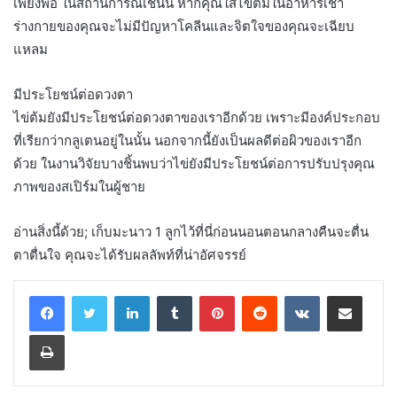
เพียงพอ ในสถานการณ์เช่นนี้ หากคุณใส่ไข่ต้มในอาหารเช้า
ร่างกายของคุณจะไม่มีปัญหาโคลีนและจิตใจของคุณจะเฉียบ
แหลม
มีประโยชน์ต่อดวงตา
ไข่ต้มยังมีประโยชน์ต่อดวงตาของเราอีกด้วย เพราะมีองค์ประกอบ
ที่เรียกว่ากลูเตนอยู่ในนั้น นอกจากนี้ยังเป็นผลดีต่อผิวของเราอีก
ด้วย ในงานวิจัยบางชิ้นพบว่าไข่ยังมีประโยชน์ต่อการปรับปรุงคุณ
ภาพของสเปิร์มในผู้ชาย
อ่านสิ่งนี้ด้วย; เก็บมะนาว 1 ลูกไว้ที่นี่ก่อนนอนตอนกลางคืนจะตื่น
ตาตื่นใจ คุณจะได้รับผลลัพท์ที่น่าอัศจรรย์
LinkedIn
Tumblr
Pinterest
Reddit
VKontakte
Share via Email
Print