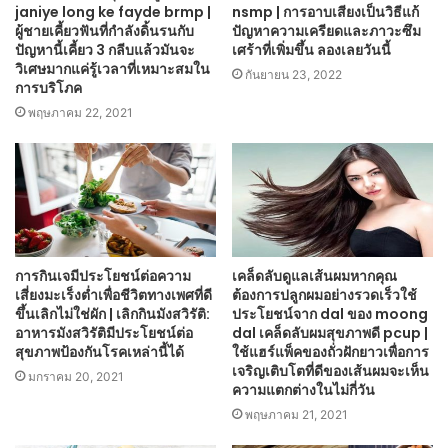
janiye long ke fayde brmp |
nsmp | การอาบเสียงเป็นวิธีแก้
ผู้ชายเคี้ยวฟันที่กำลังดิ้นรนกับ
ปัญหาความเครียดและภาวะซึม
ปัญหานี้เคี้ยว 3 กลีบแล้วมันจะ
เศร้าที่เพิ่มขึ้น ลองเลยวันนี้
วิเศษมากแค่รู้เวลาที่เหมาะสมใน
กันยายน 23, 2022
การบริโภค
พฤษภาคม 22, 2021
การกินเจมีประโยชน์ต่อความ
เคล็ดลับดูแลเส้นผมหากคุณ
เสี่ยงมะเร็งต่ำเพื่อชีวิตทางเพศที่ดี
ต้องการปลูกผมอย่างรวดเร็วใช้
ขึ้นเลิกไม่ใช่ผัก | เลิกกินมังสวิรัติ:
ประโยชน์จาก dal ของ moong
อาหารมังสวิรัติมีประโยชน์ต่อ
dal เคล็ดลับผมสุขภาพดี pcup |
สุขภาพป้องกันโรคเหล่านี้ได้
ใช้แฮร์แพ็คของถั่วฝักยาวเพื่อการ
เจริญเติบโตที่ดีของเส้นผมจะเห็น
มกราคม 20, 2021
ความแตกต่างในไม่กี่วัน
พฤษภาคม 21, 2021